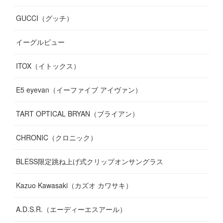
GUCCI（グッチ）
(
12
)
(
7
)
(
11
)
(
13
)
イーグルビュー
(
12
)
(
13
)
(
16
)
ITOX（イトックス）
(
13
)
(
14
)
E5 eyevan（イーファイブ アイヴァン）
(
17
)
TART OPTICAL BRYAN（ブライアン）
CHRONIC（クロニック）
BLESS限定跳ね上げ式クリップオンサングラス
Kazuo Kawasaki（カズオ カワサキ）
A.D.S.R.（エーディーエスアール）