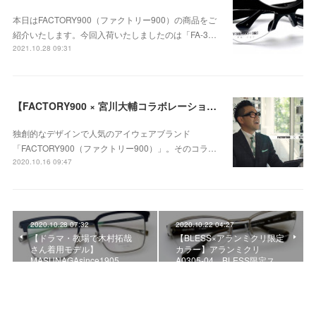
本日はFACTORY900（ファクトリー900）の商品をご
紹介いたします。今回入荷いたしましたのは「FA-3…
2021.10.28 09:31
【FACTORY900 × 宮川大輔コラボレーションモデル】FACTORY900 FA-440、ご予約受付中！！
独創的なデザインで人気のアイウェアブランド
「FACTORY900（ファクトリー900）」。そのコラ…
2020.10.16 09:47
2020.10.28 07:32
2020.10.22 04:27
【ドラマ・教場で木村拓哉
【BLESS×アランミクリ限定
さん着用モデル】
カラー】アランミクリ
MASUNAGAsince1905 …
A0305-04 BLESS限定ス…