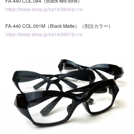
FA-440 COL.084（Black two-tone）
https://bless-shop.jp/ca14/2906/p-r-s/
FA-440 COL.001M（Black Matte）（別注カラー）
https://bless-shop.jp/ca14/2907/p-r-s/