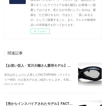
選りすぐったアイウェアを揃え幅広いお客様へご提
案しております。私たちが大切にしているのは、眼
鏡を「ただ掛けるもの」ではなく、「楽しめるも
の」としてご提案すること。また、テレビや映画作
品への衣装協力も行っております。
フォロー
関連記事
【お笑い芸人・宮川大輔さん愛用モデル】ファクトリー900 FA-160 col.001(ブラック) が久しぶりに入荷！
本日は久しぶりに入荷したFACTORY900（ファクト
リー900）の人気モデルをご紹介いたします。今回…
2024.07.28 09:24
【兜からインスパイアされたモデル】FACTORY900 FA-370 col.001のご紹介！