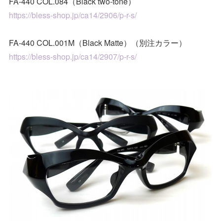
FA-440 COL.084（Black two-tone）
https://bless-shop.jp/ca14/2906/p-r-s/
FA-440 COL.001M（Black Matte）（別注カラー）
https://bless-shop.jp/ca14/2907/p-r-s/