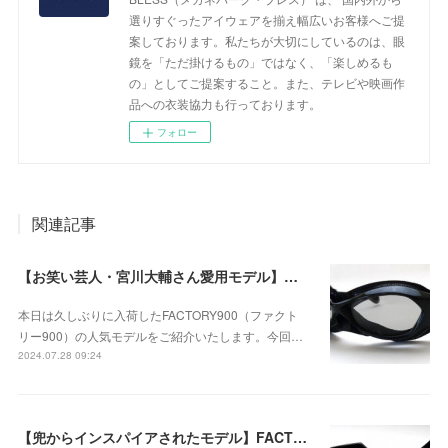
選りすぐったアイウェアを揃え幅広いお客様へご提
案しております。私たちが大切にしているのは、眼
鏡を「ただ掛けるもの」ではなく、「楽しめるも
の」としてご提案すること。また、テレビや映画作
品への衣装協力も行っております。
フォロー
関連記事
【お笑い芸人・宮川大輔さん愛用モデル】ファクトリー900 FA-160 col.001(ブラック) が久しぶりに入荷！
本日は久しぶりに入荷したFACTORY900（ファクト
リー900）の人気モデルをご紹介いたします。今回…
2024.07.28 09:24
【兜からインスパイアされたモデル】FACTORY900 FA-370 col.001のご紹介！