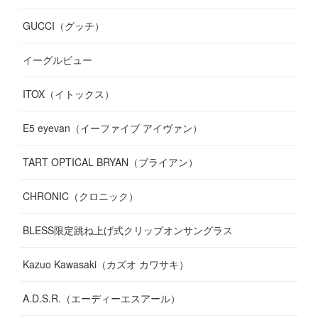
GUCCI（グッチ）
(
12
)
(
7
)
(
11
)
(
13
)
イーグルビュー
(
12
)
(
13
)
(
16
)
ITOX（イトックス）
(
13
)
(
14
)
E5 eyevan（イーファイブ アイヴァン）
(
17
)
TART OPTICAL BRYAN（ブライアン）
CHRONIC（クロニック）
BLESS限定跳ね上げ式クリップオンサングラス
Kazuo Kawasaki（カズオ カワサキ）
A.D.S.R.（エーディーエスアール）