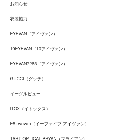
お知らせ
(
14
)
(
14
)
(
12
)
(
9
)
(
3
)
(
11
)
(
9
)
衣装協力
(
8
)
(
19
)
(
10
)
(
7
)
(
7
)
(
6
)
(
7
)
EYEVAN（アイヴァン）
(
9
)
(
12
)
(
17
)
(
7
)
(
13
)
(
5
)
(
8
)
10EYEVAN（10アイヴァン）
(
10
)
(
11
)
(
10
)
(
11
)
(
8
)
(
10
)
EYEVAN7285（アイヴァン）
(
10
)
(
11
)
(
13
)
(
12
)
(
10
)
GUCCI（グッチ）
(
12
)
(
7
)
(
11
)
(
13
)
イーグルビュー
(
12
)
(
13
)
(
16
)
ITOX（イトックス）
(
13
)
(
14
)
E5 eyevan（イーファイブ アイヴァン）
(
17
)
TART OPTICAL BRYAN（ブライアン）