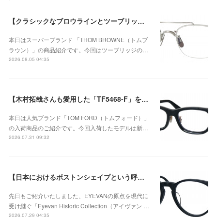
【クラシックなブロウラインとツーブリッジが際立つ、知的で洗練された新作のチタンフレーム】THOM BROWNE（トムブラウン） UEO960A-045-53が入荷！
本日はスーパーブランド 「THOM BROWNE（トムブ
ラウン）」の商品紹介です。今回はツーブリッジの…
2026.08.05 04:35
【木村拓哉さんも愛用した「TF5468-F」をベースに、洗練されたウェリントンシェイプが上品な存在感を演出する、日本企画モデル】TOM FORD TF6164-D-Bが入荷！
本日は人気ブランド「TOM FORD（トムフォード）」
の入荷商品のご紹介です。今回入荷したモデルは新…
2026.07.31 09:32
【日本におけるボストンシェイプという呼称が広く定着するきっかけとなったモデル】Eyevan（アイヴァン） Historic Collection AU-5003のご紹介！
先日もご紹介いたしました、EYEVANの原点を現代に
受け継ぐ「Eyevan Historic Collection（アイヴァン …
2026.07.29 04:35