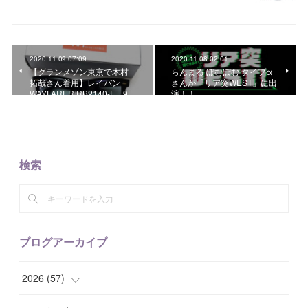
2020.11.09 07:09
2020.11.08 02:01
【グランメゾン東京で木村
らんまる ぽむぽむ タイプα
拓哉さん着用】レイバン
さんが「リア突WEST」に出
WAYFARER RB2140-F 9…
演！！
検索
ブログアーカイブ
2026
(
57
)