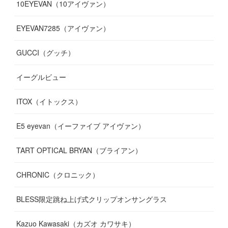
10EYEVAN（10アイヴァン）
(
10
)
(
11
)
(
10
)
(
11
)
(
8
)
(
10
)
EYEVAN7285（アイヴァン）
(
10
)
(
11
)
(
13
)
(
12
)
(
10
)
GUCCI（グッチ）
(
12
)
(
7
)
(
11
)
(
13
)
イーグルビュー
(
12
)
(
13
)
(
16
)
ITOX（イトックス）
(
13
)
(
14
)
E5 eyevan（イーファイブ アイヴァン）
(
17
)
TART OPTICAL BRYAN（ブライアン）
CHRONIC（クロニック）
BLESS限定跳ね上げ式クリップオンサングラス
Kazuo Kawasaki（カズオ カワサキ）