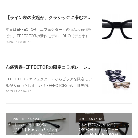
【ライン差の突起が、クラシックに潜むアバンギャルドな個性を強調】EFFECTOR（エフェクター） DUO（デュオ） BKが入荷！
本日はEFFECTOR（エフェクター）の商品入荷情報
です。EFFECTORの新作モデル「DUO（デュオ）…
2026.04.23 09:52
布袋寅泰×EFFECTORの限定コラボレーションモデル 「UNISON HT」が入荷！
EFFECTOR（エフェクター）からビッグな限定モデ
ルが入荷いたしました！EFFECTORから、世界的…
2025.12.05 04:16
2020.12.16 07:23
2020.12.05 05:48
【ついに再生産が決
【木村拓哉さんが愛用】
定！！】Revive（リヴァイ
TOM FORD（トムフォー
ブ） Double Wrap（ダ…
ド） TF5468-F 052が…