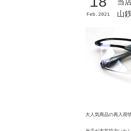
18
当
山
Feb
2021
大人気商品の再入荷
当店が衣装協力いた