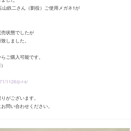
玉山鉄二さん（劉役）ご使用メガネ1が
！
完売状態でしたが
荷致しました。
からご購入可能です。
新）
a71/1126/p-r-s/
限りがございます。
にお問い合わせください。