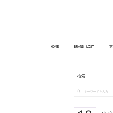
HOME
BRAND LIST
衣
検索