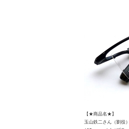
【★商品名★】
玉山鉄二さん（劉役