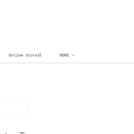
Online Store🛒
MORE