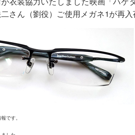
店が衣装協力いたしました映画「ハゲ
鉄二さん（劉役）ご使用メガネ1が再入
情報です。
しました