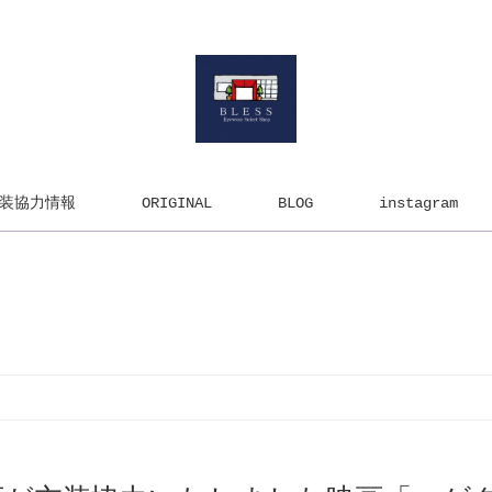
装協力情報
ORIGINAL
BLOG
instagram