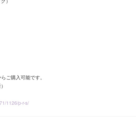
ラック）
からご購入可能です。
新）
a71/1126/p-r-s/