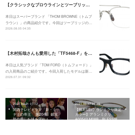
【クラシックなブロウラインとツーブリッジが際立つ、知的で洗練された新作のチタンフレーム】THOM BROWNE（トムブラウン） UEO960A-045-53が入荷！
本日はスーパーブランド 「THOM BROWNE（トムブ
ラウン）」の商品紹介です。今回はツーブリッジの…
2026.08.05 04:35
【木村拓哉さんも愛用した「TF5468-F」をベースに、洗練されたウェリントンシェイプが上品な存在感を演出する、日本企画モデル】TOM FORD TF6164-D-Bが入荷！
本日は人気ブランド「TOM FORD（トムフォード）」
の入荷商品のご紹介です。今回入荷したモデルは新…
2026.07.31 09:32
2021.03.21 07:12
2021.03.17 07:15
関西テレビドラマ「新・ミ
【BLESS×アランミクリ限定
ナミの帝王 第20作 銀次
カラー】アランミクリ
郎の愛した味を守れ！」…
A00542 M08B BLESS限…