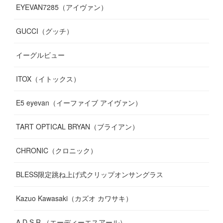
EYEVAN7285（アイヴァン）
(
10
)
(
11
)
(
13
)
(
12
)
(
10
)
GUCCI（グッチ）
(
12
)
(
7
)
(
11
)
(
13
)
イーグルビュー
(
12
)
(
13
)
(
16
)
ITOX（イトックス）
(
13
)
(
14
)
E5 eyevan（イーファイブ アイヴァン）
(
17
)
TART OPTICAL BRYAN（ブライアン）
CHRONIC（クロニック）
BLESS限定跳ね上げ式クリップオンサングラス
Kazuo Kawasaki（カズオ カワサキ）
A.D.S.R.（エーディーエスアール）