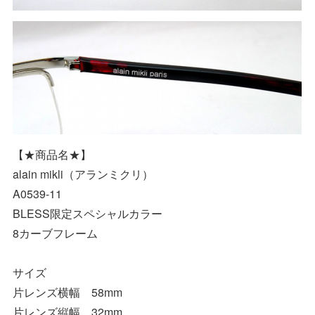
【★商品名★】
alain mikli（アランミクリ）
A0539-11
BLESS限定スペシャルカラー
8カーブフレーム
サイズ
片レンズ横幅 58mm
片レンズ縦幅 32mm