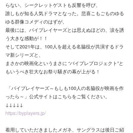
らない、シークレットゲストも反響を呼び、
誰しもが知る人気ドラマとなった。悲喜こもごものゆる
ゆる群像コメディのはずが、
最後には、バイプレイヤーズとは思えぬほどの、涙を誘
う大きな感動が！！
そして2021年は、100人を超える名脇役が共演するドラ
マ新シリーズと、
まさかの映画化というまさに “バイプレプロジェクト”と
もいうべき壮大なお祭り騒ぎの幕が上がる！
「バイプレイヤーズ～もしも100人の名脇役が映画を作
ったら～」公式サイトはこちらをご覧ください。
↓↓↓↓↓
https://byplayers.jp/
着用していただきましたメガネ、サングラスは後日ご紹