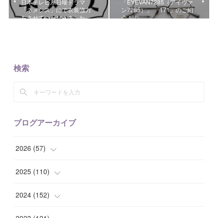
日本テレビ系日曜ドラマ
「EYEVAN7285（アイヴァ
「ネメシス」にて衣装協力
ン7285）」 「171」のご紹
をさせていただきました。
介！！
検索
ブログアーカイブ
2026
(
57
)
(
1
)
2025
(
110
)
(
10
)
(
10
)
2024
(
152
)
(
9
)
(
7
)
(
14
)