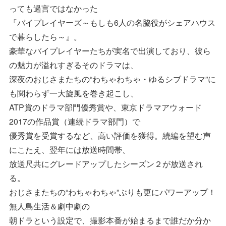
っても過言ではなかった
『バイプレイヤーズ～もしも6人の名脇役がシェアハウス
で暮らしたら～』。
豪華なバイプレイヤーたちが実名で出演しており、彼ら
の魅力が溢れすぎるそのドラマは、
深夜のおじさまたちの“わちゃわちゃ・ゆるシブドラマ”に
も関わらず一大旋風を巻き起こし、
ATP賞のドラマ部門優秀賞や、東京ドラマアウォード
2017の作品賞（連続ドラマ部門）で
優秀賞を受賞するなど、高い評価を獲得。続編を望む声
にこたえ、翌年には放送時間帯、
放送尺共にグレードアップしたシーズン２が放送され
る。
おじさまたちの“わちゃわちゃ”ぶりも更にパワーアップ！
無人島生活＆劇中劇の
朝ドラという設定で、撮影本番が始まるまで誰だか分か