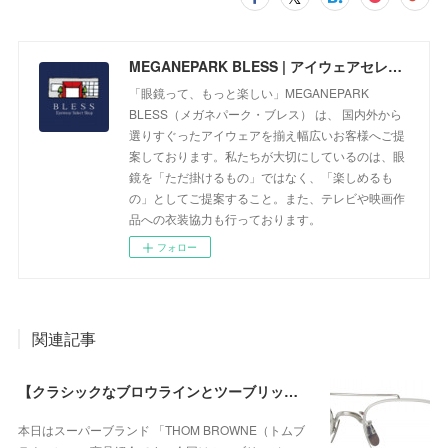
MEGANEPARK BLESS | アイウェアセレクトショップ
「眼鏡って、もっと楽しい」MEGANEPARK
BLESS（メガネパーク・ブレス） は、 国内外から
選りすぐったアイウェアを揃え幅広いお客様へご提
案しております。私たちが大切にしているのは、眼
鏡を「ただ掛けるもの」ではなく、「楽しめるも
の」としてご提案すること。また、テレビや映画作
品への衣装協力も行っております。
フォロー
関連記事
【クラシックなブロウラインとツーブリッジが際立つ、知的で洗練された新作のチタンフレーム】THOM BROWNE（トムブラウン） UEO960A-045-53が入荷！
本日はスーパーブランド 「THOM BROWNE（トムブ