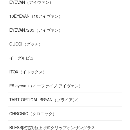
EYEVAN（アイヴァン）
(
9
)
(
12
)
(
17
)
(
7
)
(
13
)
(
5
)
(
8
)
10EYEVAN（10アイヴァン）
(
10
)
(
11
)
(
10
)
(
11
)
(
8
)
(
10
)
EYEVAN7285（アイヴァン）
(
10
)
(
11
)
(
13
)
(
12
)
(
10
)
GUCCI（グッチ）
(
12
)
(
7
)
(
11
)
(
13
)
イーグルビュー
(
12
)
(
13
)
(
16
)
ITOX（イトックス）
(
13
)
(
14
)
E5 eyevan（イーファイブ アイヴァン）
(
17
)
TART OPTICAL BRYAN（ブライアン）
CHRONIC（クロニック）
BLESS限定跳ね上げ式クリップオンサングラス