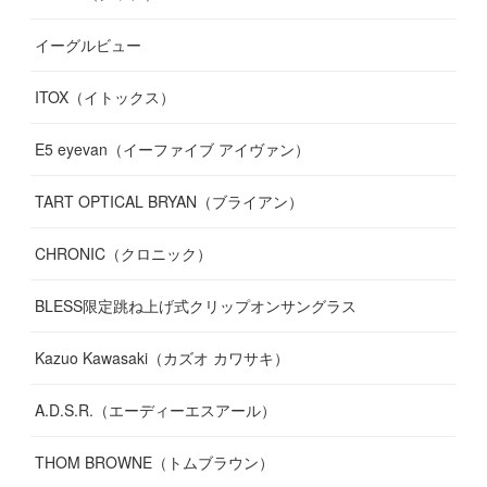
(
13
)
イーグルビュー
(
12
)
(
13
)
(
16
)
ITOX（イトックス）
(
13
)
(
14
)
E5 eyevan（イーファイブ アイヴァン）
(
17
)
TART OPTICAL BRYAN（ブライアン）
CHRONIC（クロニック）
BLESS限定跳ね上げ式クリップオンサングラス
Kazuo Kawasaki（カズオ カワサキ）
A.D.S.R.（エーディーエスアール）
THOM BROWNE（トムブラウン）