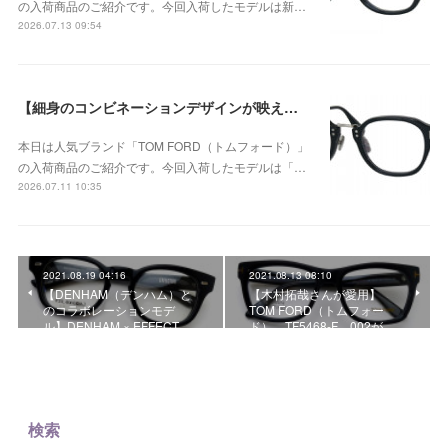
の入荷商品のご紹介です。今回入荷したモデルは新…
2026.07.13 09:54
【細身のコンビネーションデザインが映える、洗練されたウェリントンモデル】TOM FORD TF6166-D-B 005が入荷！
本日は人気ブランド「TOM FORD（トムフォード）」
の入荷商品のご紹介です。今回入荷したモデルは「…
2026.07.11 10:35
2021.08.19 04:16
2021.08.13 08:10
【DENHAM（デンハム）と
【木村拓哉さんが愛用】
のコラボレーションモデ
TOM FORD（トムフォー
ル】DENHAM × EFFECT…
ド） TF5468-F 002が…
検索