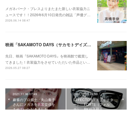
メガネパーク・ブレスよりまたまた新しい衣装協力ニ
ュースです！！2026年6月10日発売の雑誌「声優グ…
2026.06.14 08:47
映画「SAKAMOTO DAYS（サカモトデイズ）」を劇場で観てきました。
先日、映画『SAKAMOTO DAYS』を映画館で鑑賞し
てきました！衣装協力をさせていただいた作品とい…
2026.05.27 08:27
2021.11.06 07:49
2021.11.03 09:38
麻雀のプロ雀士・丸山奏子
EFFECTOR（エフェクタ
さんにメガネを衣装提供を
ー） FORTE（フォル
させていただきました。
テ） BKが入荷！