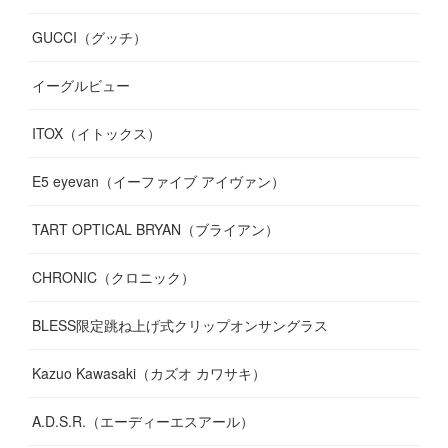
GUCCI（グッチ）
(
12
)
(
7
)
(
11
)
(
13
)
イーグルビュー
(
12
)
(
13
)
(
16
)
ITOX（イトックス）
(
13
)
(
14
)
E5 eyevan（イーファイブ アイヴァン）
(
17
)
TART OPTICAL BRYAN（ブライアン）
CHRONIC（クロニック）
BLESS限定跳ね上げ式クリップオンサングラス
Kazuo Kawasaki（カズオ カワサキ）
A.D.S.R.（エーディーエスアール）