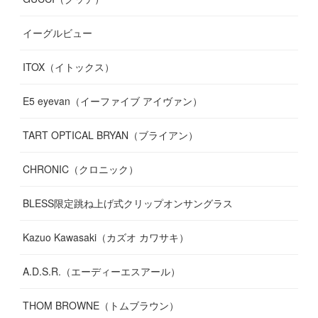
(
12
)
(
7
)
(
11
)
(
13
)
イーグルビュー
(
12
)
(
13
)
(
16
)
ITOX（イトックス）
(
13
)
(
14
)
E5 eyevan（イーファイブ アイヴァン）
(
17
)
TART OPTICAL BRYAN（ブライアン）
CHRONIC（クロニック）
BLESS限定跳ね上げ式クリップオンサングラス
Kazuo Kawasaki（カズオ カワサキ）
A.D.S.R.（エーディーエスアール）
THOM BROWNE（トムブラウン）