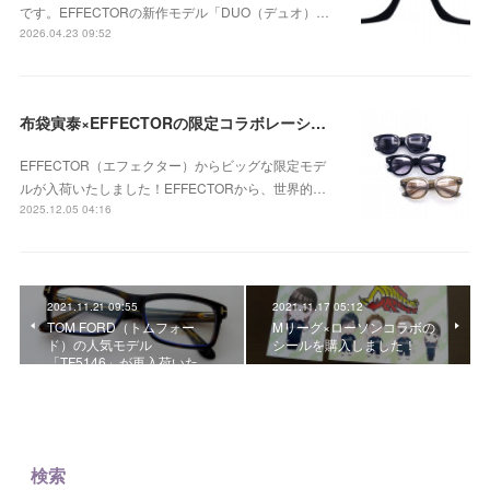
です。EFFECTORの新作モデル「DUO（デュオ）…
2026.04.23 09:52
布袋寅泰×EFFECTORの限定コラボレーションモデル 「UNISON HT」が入荷！
EFFECTOR（エフェクター）からビッグな限定モデ
ルが入荷いたしました！EFFECTORから、世界的…
2025.12.05 04:16
2021.11.21 09:55
2021.11.17 05:12
TOM FORD（トムフォー
Mリーグ×ローソンコラボの
ド）の人気モデル
シールを購入しました！
「TF5146」が再入荷いた…
検索