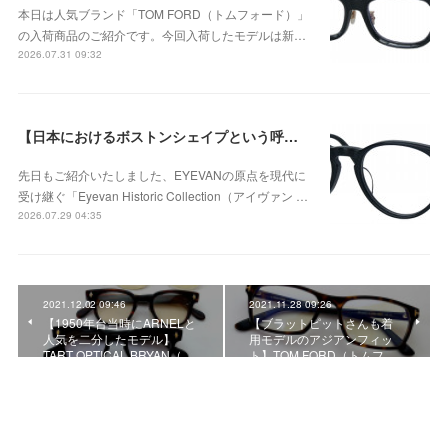
本日は人気ブランド「TOM FORD（トムフォード）」
の入荷商品のご紹介です。今回入荷したモデルは新…
2026.07.31 09:32
【日本におけるボストンシェイプという呼称が広く定着するきっかけとなったモデル】Eyevan（アイヴァン） Historic Collection AU-5003のご紹介！
先日もご紹介いたしました、EYEVANの原点を現代に
受け継ぐ「Eyevan Historic Collection（アイヴァン …
2026.07.29 04:35
2021.12.02 09:46
2021.11.28 09:26
【1950年台当時にARNELと
【ブラットピットさんも着
人気を二分したモデル】
用モデルのアジアンフィッ
TART OPTICAL BRYAN（…
ト】TOM FORD（トムフ…