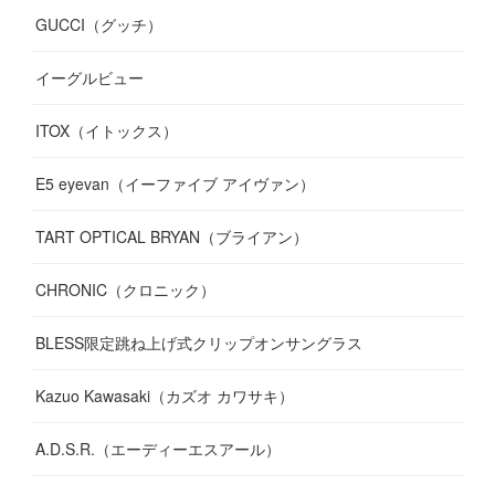
GUCCI（グッチ）
(
12
)
(
7
)
(
11
)
(
13
)
イーグルビュー
(
12
)
(
13
)
(
16
)
ITOX（イトックス）
(
13
)
(
14
)
E5 eyevan（イーファイブ アイヴァン）
(
17
)
TART OPTICAL BRYAN（ブライアン）
CHRONIC（クロニック）
BLESS限定跳ね上げ式クリップオンサングラス
Kazuo Kawasaki（カズオ カワサキ）
A.D.S.R.（エーディーエスアール）