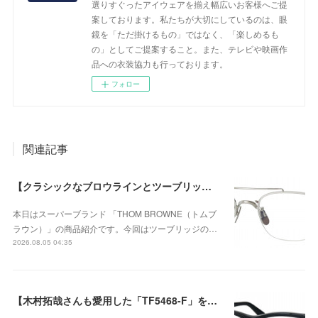
選りすぐったアイウェアを揃え幅広いお客様へご提
案しております。私たちが大切にしているのは、眼
鏡を「ただ掛けるもの」ではなく、「楽しめるも
の」としてご提案すること。また、テレビや映画作
品への衣装協力も行っております。
フォロー
関連記事
【クラシックなブロウラインとツーブリッジが際立つ、知的で洗練された新作のチタンフレーム】THOM BROWNE（トムブラウン） UEO960A-045-53が入荷！
本日はスーパーブランド 「THOM BROWNE（トムブ
ラウン）」の商品紹介です。今回はツーブリッジの…
2026.08.05 04:35
【木村拓哉さんも愛用した「TF5468-F」をベースに、洗練されたウェリントンシェイプが上品な存在感を演出する、日本企画モデル】TOM FORD TF6164-D-Bが入荷！