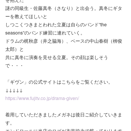
謎の同級生・佐藤真冬（さなり）と出会う。真冬にギタ
ーを教えてほしいと
しつこくつきまとわれた立夏は自らのバンド”the
seasons”のバンド練習に連れていく。
ドラムの梶秋彦（井之脇海）、ベースの中山春樹（栁俊
太郎）と
共に真冬に演奏を見せる立夏。その顔は楽しそう
で・・・
「ギヴン」の公式サイトはこちらをご覧ください。
↓↓↓↓↓
https://www.fujitv.co.jp/drama-given/
着用していただきましたメガネは後日ご紹介していきま
す。
エンドロールに当店のロゴが衣装協力で載っております