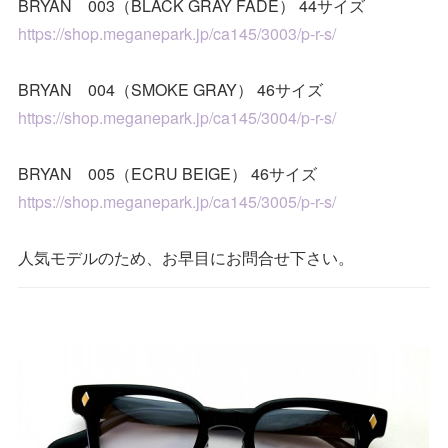
BRYAN 003（BLACK GRAY FADE） 44サイズ
https://shop.meganepark.jp/ca145/3003/p-r-s/
BRYAN 004（SMOKE GRAY） 46サイズ
https://shop.meganepark.jp/ca145/3004/p-r-s/
BRYAN 005（ECRU BEIGE） 46サイズ
https://shop.meganepark.jp/ca145/3005/p-r-s/
人気モデルのため、お早目にお問合せ下さい。