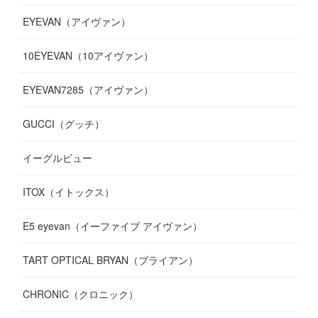
EYEVAN（アイヴァン）
(
9
)
(
12
)
(
17
)
(
7
)
(
13
)
(
5
)
(
8
)
10EYEVAN（10アイヴァン）
(
10
)
(
11
)
(
10
)
(
11
)
(
8
)
(
10
)
EYEVAN7285（アイヴァン）
(
10
)
(
11
)
(
13
)
(
12
)
(
10
)
GUCCI（グッチ）
(
12
)
(
7
)
(
11
)
(
13
)
イーグルビュー
(
12
)
(
13
)
(
16
)
ITOX（イトックス）
(
13
)
(
14
)
E5 eyevan（イーファイブ アイヴァン）
(
17
)
TART OPTICAL BRYAN（ブライアン）
CHRONIC（クロニック）