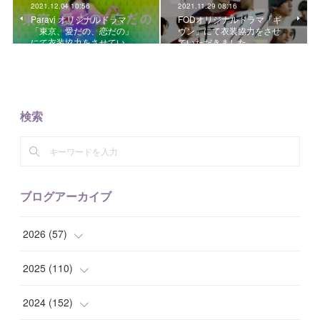
2021.12.04 10:56
2021.11.29 08:16
Paravi オリジナルドラマ
FODオリジナルドラマ「ギ
「東京、愛だの、恋だの」
ヴン」にて衣装協力をさせ
にて衣装協力をさせてい…
ていただきました。
検索
ブログアーカイブ
2026
(
57
)
(
1
)
2025
(
110
)
(
10
)
(
10
)
2024
(
152
)