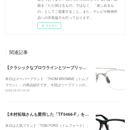
鏡を「ただ掛けるもの」ではなく、「楽しめるも
の」としてご提案すること。また、テレビや映画作
品への衣装協力も行っております。
フォロー
関連記事
【クラシックなブロウラインとツーブリッジが際立つ、知的で洗練された新作のチタンフレーム】THOM BROWNE（トムブラウン） UEO960A-045-53が入荷！
本日はスーパーブランド 「THOM BROWNE（トムブ
ラウン）」の商品紹介です。今回はツーブリッジの…
2026.08.05 04:35
【木村拓哉さんも愛用した「TF5468-F」をベースに、洗練されたウェリントンシェイプが上品な存在感を演出する、日本企画モデル】TOM FORD TF6164-D-Bが入荷！
本日は人気ブランド「TOM FORD（トムフォード）」