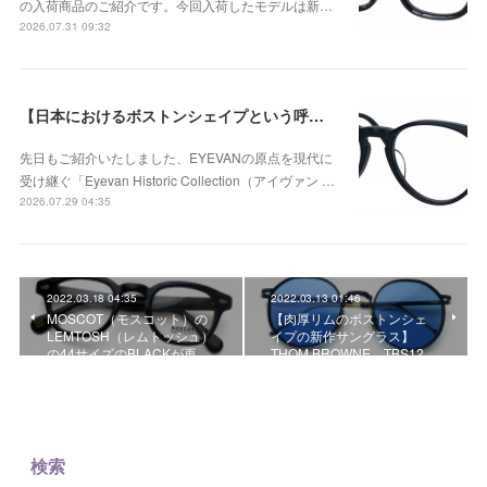
の入荷商品のご紹介です。今回入荷したモデルは新…
2026.07.31 09:32
【日本におけるボストンシェイプという呼称が広く定着するきっかけとなったモデル】Eyevan（アイヴァン） Historic Collection AU-5003のご紹介！
先日もご紹介いたしました、EYEVANの原点を現代に
受け継ぐ「Eyevan Historic Collection（アイヴァン …
2026.07.29 04:35
2022.03.18 04:35
2022.03.13 01:46
MOSCOT（モスコット）の
【肉厚リムのボストンシェ
LEMTOSH（レムトッシュ）
イプの新作サングラス】
の44サイズのBLACKが再…
THOM BROWNE TBS12…
検索