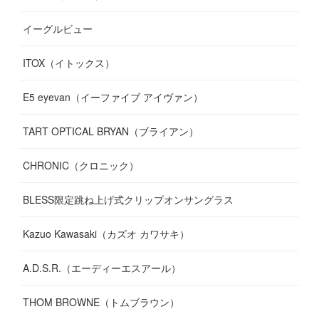
(
13
)
イーグルビュー
(
12
)
(
13
)
(
16
)
ITOX（イトックス）
(
13
)
(
14
)
E5 eyevan（イーファイブ アイヴァン）
(
17
)
TART OPTICAL BRYAN（ブライアン）
CHRONIC（クロニック）
BLESS限定跳ね上げ式クリップオンサングラス
Kazuo Kawasaki（カズオ カワサキ）
A.D.S.R.（エーディーエスアール）
THOM BROWNE（トムブラウン）