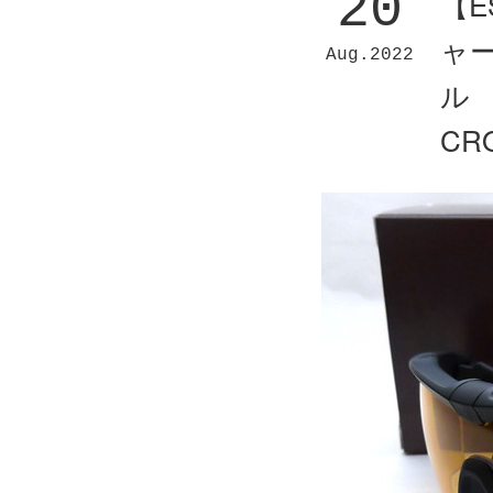
20
【
ャ
Aug
2022
ル J
CR