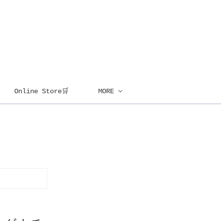
Online Store🛒
MORE