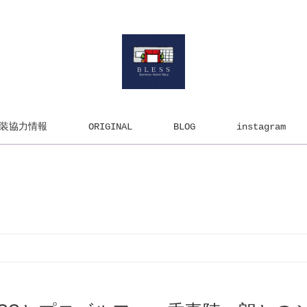
装協力情報
ORIGINAL
BLOG
instagram