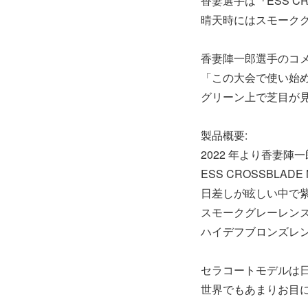
香妻選手は『ESS C
晴天時にはスモーク
香妻陣一郎選手のコ
「この大会で使い始めた
グリーン上で芝目が
製品概要:
2022 年より香妻
ESS CROSSBLA
日差しが眩しい中で
スモークグレーレン
ハイデフブロンズレン
セラコートモデルは
世界でもあまりお目