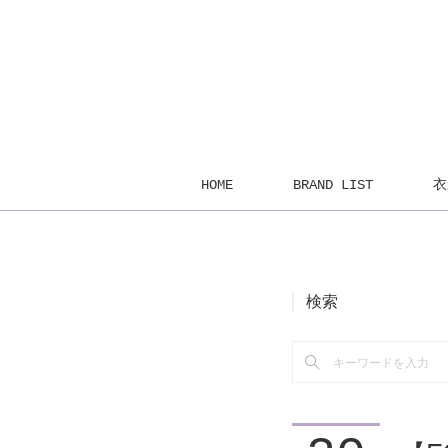
HOME
BRAND LIST
衣
検索