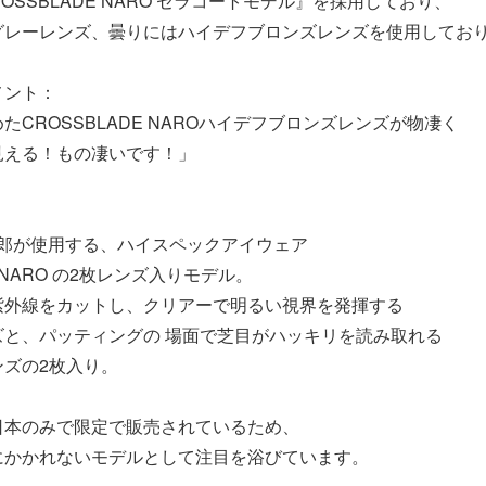
ROSSBLADE NARO セラコートモデル』を採用しており、
グレーレンズ、曇りにはハイデフブロンズレンズを使用してお
メント：
CROSSBLADE NAROハイデフブロンズレンズが物凄く
見える！もの凄いです！」
陣一郎が使用する、ハイスペックアイウェア
DE NARO の2枚レンズ入りモデル。
紫外線をカットし、クリアーで明るい視界を発揮する
ズと、パッティングの 場面で芝目がハッキリを読み取れる
ズの2枚入り。
日本のみで限定で販売されているため、
にかかれないモデルとして注目を浴びています。