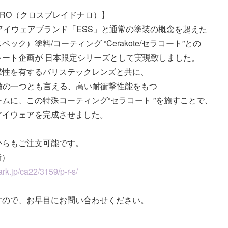
 NARO（クロスブレイドナロ）】
ーアイウェアブランド「ESS」と通常の塗装の概念を超えた
ック）塗料/コーティング “Cerakote/セラコート”との
レート企画が 日本限定シリーズとして実現致しました。
撃性を有するバリステックレンズと共に、
徴の一つとも言える、高い耐衝撃性能をもつ
ムに、この特殊コーティング“セラコート ”を施すことで、
アイウェアを完成させました。
からもご注文可能です。
新）
rk.jp/ca22/3159/p-r-s/
すので、お早目にお問い合わせください。