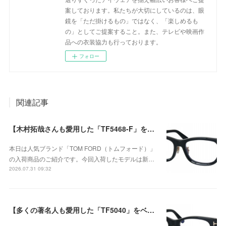
案しております。私たちが大切にしているのは、眼
鏡を「ただ掛けるもの」ではなく、「楽しめるも
の」としてご提案すること。また、テレビや映画作
品への衣装協力も行っております。
フォロー
関連記事
【木村拓哉さんも愛用した「TF5468-F」をベースに、洗練されたウェリントンシェイプが上品な存在感を演出する、日本企画モデル】TOM FORD TF6164-D-Bが入荷！
本日は人気ブランド「TOM FORD（トムフォード）」
の入荷商品のご紹介です。今回入荷したモデルは新…
2026.07.31 09:32
【多くの著名人も愛用した「TF5040」をベースに洗練されたウェリントンシェイプ】TOM FORD（トムフォード） TF6163-D-B 001が入荷！