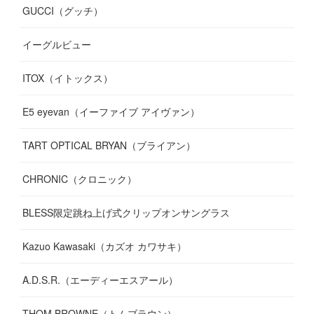
GUCCI（グッチ）
(
12
)
(
7
)
(
11
)
(
13
)
イーグルビュー
(
12
)
(
13
)
(
16
)
ITOX（イトックス）
(
13
)
(
14
)
E5 eyevan（イーファイブ アイヴァン）
(
17
)
TART OPTICAL BRYAN（ブライアン）
CHRONIC（クロニック）
BLESS限定跳ね上げ式クリップオンサングラス
Kazuo Kawasaki（カズオ カワサキ）
A.D.S.R.（エーディーエスアール）
THOM BROWNE（トムブラウン）