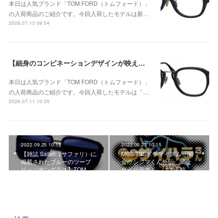
本日は人気ブランド「TOM FORD（トムフォード）」
の入荷商品のご紹介です。今回入荷したモデルは新…
2026.07.13 09:54
【細身のコンビネーションデザインが映える、洗練されたウェリントンモデル】TOM FORD TF6166-D-B 005が入荷！
本日は人気ブランド「TOM FORD（トムフォード）」
の入荷商品のご紹介です。今回入荷したモデルは「…
2026.07.11 10:35
2022.09.25 10:15
2022.09.23 10:15
【雑誌 Safari（サファリ）に
MBS/TBSドラマイズム「闇
掲載されたブルーのツーブ
金ウシジマくん外伝 闇金
リッジサングラス】TOM …
サイハラさん」にご依頼…