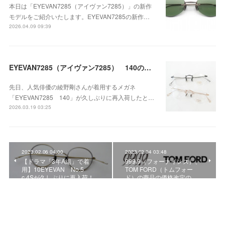
本日は「EYEVAN7285（アイヴァン7285）」の新作
モデルをご紹介いたします。EYEVAN7285の新作…
2026.04.09 09:39
EYEVAN7285（アイヴァン7285） 140の新色のVINTAGEカラーが入荷！
先日、人気俳優の綾野剛さんが着用するメガネ
「EYEVAN7285 140」が久しぶりに再入荷したと…
2026.03.19 03:25
2023.02.06 04:00
2023.02.04 03:48
【ドラマ「3年A組」で着
999.9（フォーナインズ）、
用】10EYEVAN No.5
TOM FORD（トムフォー
c.4Sが久しぶりに再入荷！
ド）の商品の価格改定の…