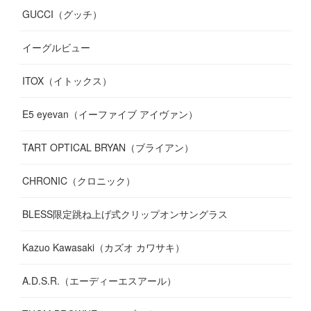
GUCCI（グッチ）
(
12
)
(
7
)
(
11
)
(
13
)
イーグルビュー
(
12
)
(
13
)
(
16
)
ITOX（イトックス）
(
13
)
(
14
)
E5 eyevan（イーファイブ アイヴァン）
(
17
)
TART OPTICAL BRYAN（ブライアン）
CHRONIC（クロニック）
BLESS限定跳ね上げ式クリップオンサングラス
Kazuo Kawasaki（カズオ カワサキ）
A.D.S.R.（エーディーエスアール）