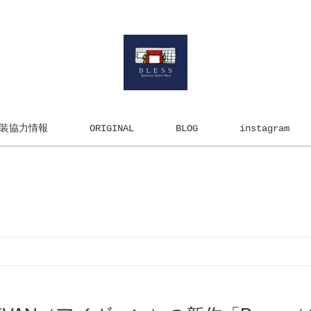
装協力情報
ORIGINAL
BLOG
instagram