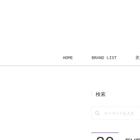
HOME
BRAND LIST
衣
検索