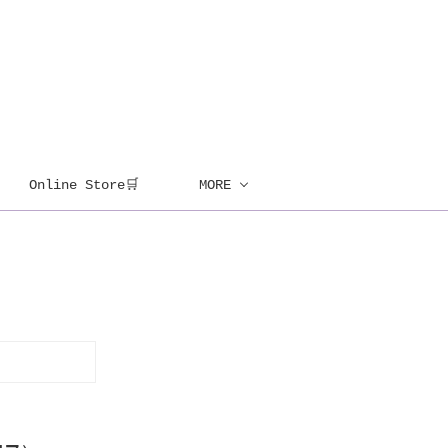
Online Store🛒
MORE