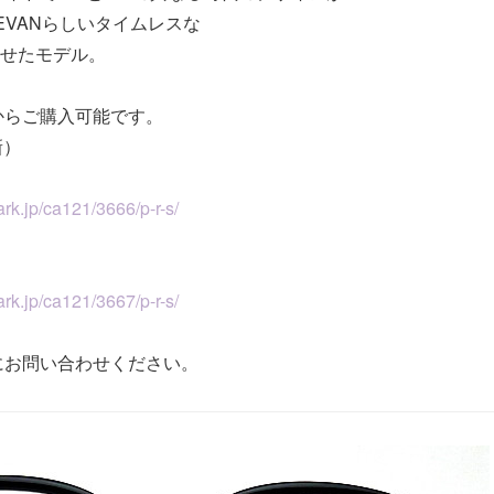
EVANらしいタイムレスな
させたモデル。
からご購入可能です。
新）
rk.jp/ca121/3666/p-r-s/
rk.jp/ca121/3667/p-r-s/
にお問い合わせください。