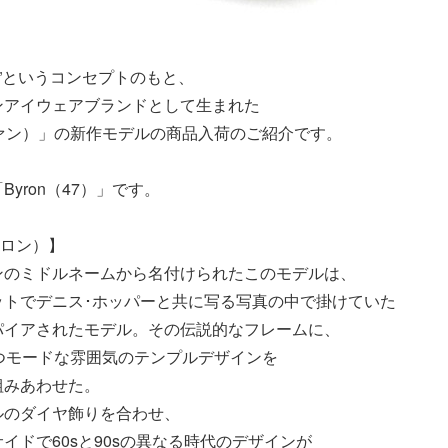
ネ”というコンセプトのもと、
ンアイウェアブランドとして生まれた
ヴァン）」の新作モデルの商品入荷のご紹介です。
yron（47）」です。
イロン）】
ンのミドルネームから名付けられたこのモデルは、
ットでデニス･ホッパーと共に写る写真の中で掛けていた
パイアされたモデル。その伝説的なフレームに、
つモードな雰囲気のテンプルデザインを
組みあわせた。
ルのダイヤ飾りを合わせ、
イドで60sと90sの異なる時代のデザインが