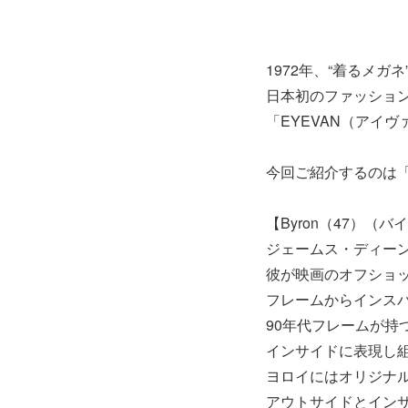
1972年、“着るメガ
日本初のファッショ
「EYEVAN（アイ
今回ご紹介するのは「B
【Byron（47）（バ
ジェームス・ディー
彼が映画のオフショ
フレームからインス
90年代フレームが持
インサイドに表現し
ヨロイにはオリジナ
アウトサイドとインサ