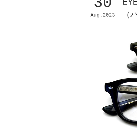
30
EY
（
Aug
2023