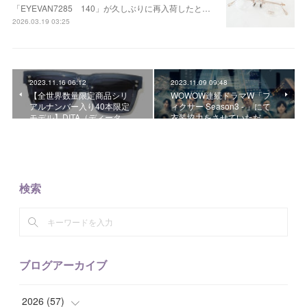
「EYEVAN7285 140」が久しぶりに再入荷したと…
2026.03.19 03:25
2023.11.16 06:12
2023.11.09 09:48
【全世界数量限定商品シリ
WOWOW連続ドラマW「フ
アルナンバー入り40本限定
ィクサー Season3 - 」にて
モデル】DITA（ディータ…
衣装協力をさせていただ…
検索
ブログアーカイブ
2026
(
57
)