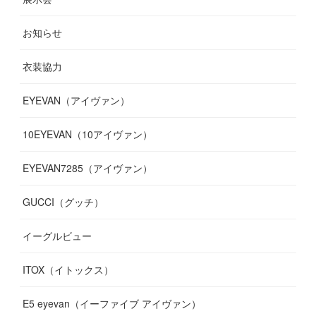
(
10
)
(
13
)
(
8
)
(
11
)
(
7
)
(
7
)
(
19
)
お知らせ
(
14
)
(
14
)
(
12
)
(
9
)
(
3
)
(
11
)
(
9
)
衣装協力
(
8
)
(
19
)
(
10
)
(
7
)
(
7
)
(
6
)
(
7
)
EYEVAN（アイヴァン）
(
9
)
(
12
)
(
17
)
(
7
)
(
13
)
(
5
)
(
8
)
10EYEVAN（10アイヴァン）
(
10
)
(
11
)
(
10
)
(
11
)
(
8
)
(
10
)
EYEVAN7285（アイヴァン）
(
10
)
(
11
)
(
13
)
(
12
)
(
10
)
GUCCI（グッチ）
(
12
)
(
7
)
(
11
)
(
13
)
イーグルビュー
(
12
)
(
13
)
(
16
)
ITOX（イトックス）
(
13
)
(
14
)
E5 eyevan（イーファイブ アイヴァン）
(
17
)