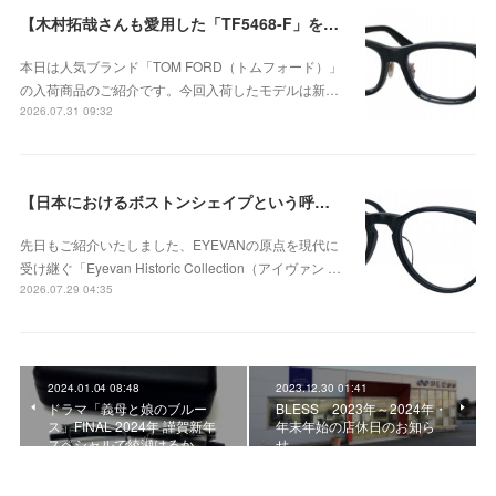
【木村拓哉さんも愛用した「TF5468-F」をベースに、洗練されたウェリントンシェイプが上品な存在感を演出する、日本企画モデル】TOM FORD TF6164-D-Bが入荷！
本日は人気ブランド「TOM FORD（トムフォード）」
の入荷商品のご紹介です。今回入荷したモデルは新…
2026.07.31 09:32
【日本におけるボストンシェイプという呼称が広く定着するきっかけとなったモデル】Eyevan（アイヴァン） Historic Collection AU-5003のご紹介！
先日もご紹介いたしました、EYEVANの原点を現代に
受け継ぐ「Eyevan Historic Collection（アイヴァン …
2026.07.29 04:35
2024.01.04 08:48
2023.12.30 01:41
ドラマ「義母と娘のブルー
BLESS 2023年～2024年・
ス」FINAL 2024年 謹賀新年
年末年始の店休日のお知ら
スペシャルで綾瀬はるか…
せ。