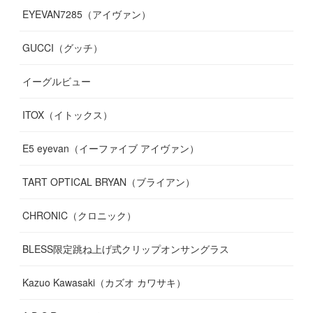
EYEVAN7285（アイヴァン）
(
10
)
(
11
)
(
13
)
(
12
)
(
10
)
GUCCI（グッチ）
(
12
)
(
7
)
(
11
)
(
13
)
イーグルビュー
(
12
)
(
13
)
(
16
)
ITOX（イトックス）
(
13
)
(
14
)
E5 eyevan（イーファイブ アイヴァン）
(
17
)
TART OPTICAL BRYAN（ブライアン）
CHRONIC（クロニック）
BLESS限定跳ね上げ式クリップオンサングラス
Kazuo Kawasaki（カズオ カワサキ）