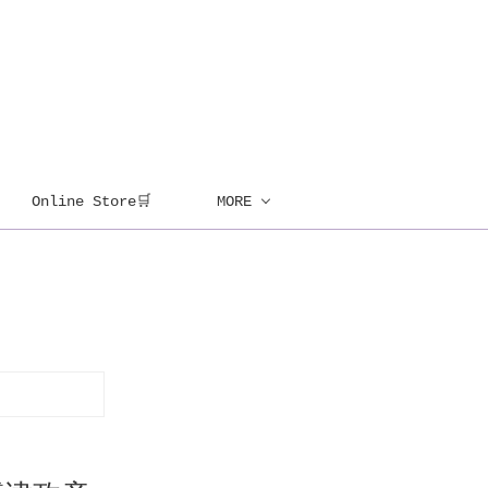
Online Store🛒
MORE