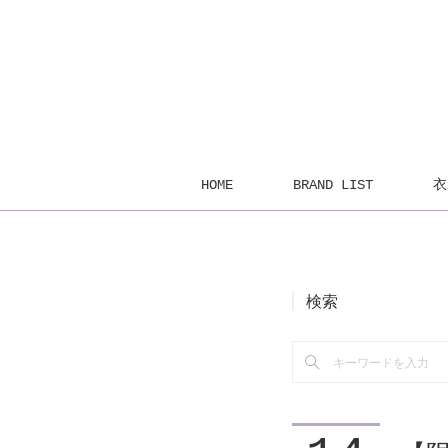
HOME
BRAND LIST
衣
検索