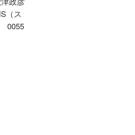
鷲津政彦
IS（ス
0055