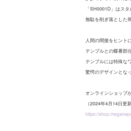
「SH0001D」は
無駄を削ぎ落とした
人間の間接をヒント
テンプルとの蝶番部分
テンプルには特殊な
驚愕のデザインとな
オンラインショップ
（2024年4月14日更
https://shop.meganepar