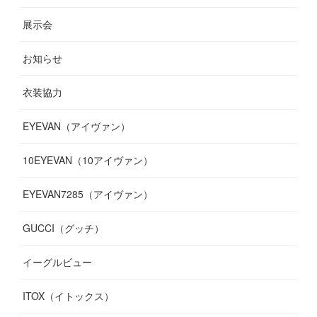
(
9
)
(
9
)
(
7
)
(
9
)
(
16
)
展示会
(
10
)
(
13
)
(
8
)
(
11
)
(
7
)
(
7
)
(
19
)
お知らせ
(
14
)
(
14
)
(
12
)
(
9
)
(
3
)
(
11
)
(
9
)
衣装協力
(
8
)
(
19
)
(
10
)
(
7
)
(
7
)
(
6
)
(
7
)
EYEVAN（アイヴァン）
(
9
)
(
12
)
(
17
)
(
7
)
(
13
)
(
5
)
(
8
)
10EYEVAN（10アイヴァン）
(
10
)
(
11
)
(
10
)
(
11
)
(
8
)
(
10
)
EYEVAN7285（アイヴァン）
(
10
)
(
11
)
(
13
)
(
12
)
(
10
)
GUCCI（グッチ）
(
12
)
(
7
)
(
11
)
(
13
)
イーグルビュー
(
12
)
(
13
)
(
16
)
ITOX（イトックス）
(
13
)
(
14
)