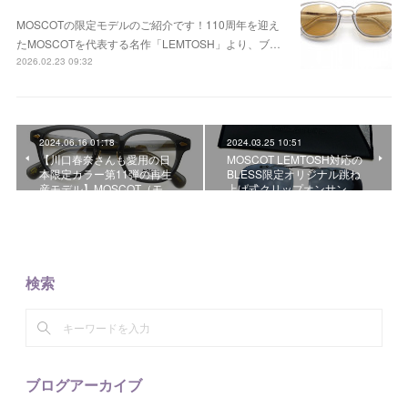
MOSCOTの限定モデルのご紹介です！110周年を迎え
たMOSCOTを代表する名作「LEMTOSH」より、ブ…
2026.02.23 09:32
2024.06.16 01:18
2024.03.25 10:51
【川口春奈さんも愛用の日
MOSCOT LEMTOSH対応の
本限定カラー第11弾の再生
BLESS限定オリジナル跳ね
産モデル】MOSCOT（モ…
上げ式クリップオンサン…
検索
ブログアーカイブ