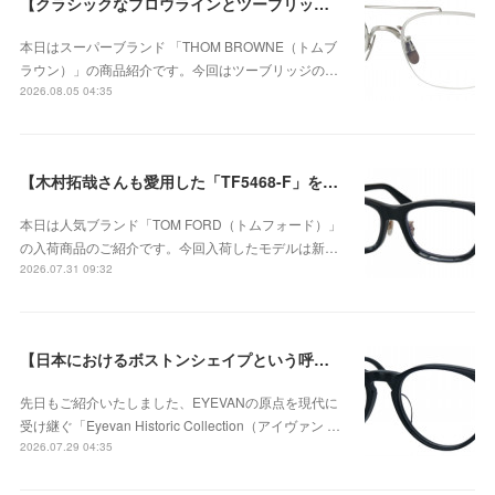
【クラシックなブロウラインとツーブリッジが際立つ、知的で洗練された新作のチタンフレーム】THOM BROWNE（トムブラウン） UEO960A-045-53が入荷！
本日はスーパーブランド 「THOM BROWNE（トムブ
ラウン）」の商品紹介です。今回はツーブリッジの…
2026.08.05 04:35
【木村拓哉さんも愛用した「TF5468-F」をベースに、洗練されたウェリントンシェイプが上品な存在感を演出する、日本企画モデル】TOM FORD TF6164-D-Bが入荷！
本日は人気ブランド「TOM FORD（トムフォード）」
の入荷商品のご紹介です。今回入荷したモデルは新…
2026.07.31 09:32
【日本におけるボストンシェイプという呼称が広く定着するきっかけとなったモデル】Eyevan（アイヴァン） Historic Collection AU-5003のご紹介！
先日もご紹介いたしました、EYEVANの原点を現代に
受け継ぐ「Eyevan Historic Collection（アイヴァン …
2026.07.29 04:35