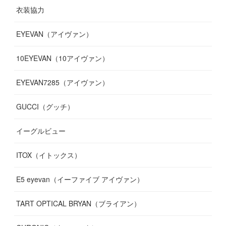
衣装協力
(
8
)
(
19
)
(
10
)
(
7
)
(
7
)
(
6
)
(
7
)
EYEVAN（アイヴァン）
(
9
)
(
12
)
(
17
)
(
7
)
(
13
)
(
5
)
(
8
)
10EYEVAN（10アイヴァン）
(
10
)
(
11
)
(
10
)
(
11
)
(
8
)
(
10
)
EYEVAN7285（アイヴァン）
(
10
)
(
11
)
(
13
)
(
12
)
(
10
)
GUCCI（グッチ）
(
12
)
(
7
)
(
11
)
(
13
)
イーグルビュー
(
12
)
(
13
)
(
16
)
ITOX（イトックス）
(
13
)
(
14
)
E5 eyevan（イーファイブ アイヴァン）
(
17
)
TART OPTICAL BRYAN（ブライアン）