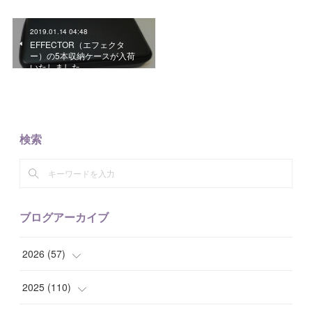
2019.01.14 04:48
EFFECTOR（エフェクタ
ー）の5本収納ケースが入荷
いたしました。
検索
ブログアーカイブ
2026
(
57
)
(
1
)
2025
(
110
)