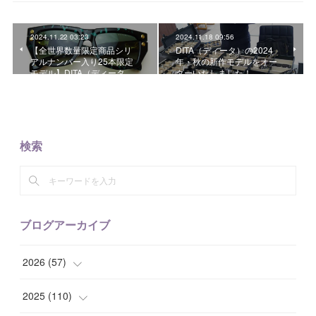
2024.11.22 03:23
2024.11.18 09:56
【全世界数量限定商品シリ
DITA（ディータ）の2024
アルナンバー入り25本限定
年・秋の新作モデルをオー
モデル】DITA（ディータ…
ダーいたしました！
検索
ブログアーカイブ
2026
(
57
)
(
1
)
2025
(
110
)