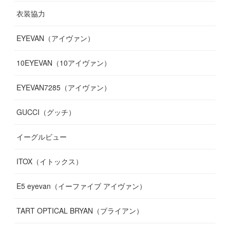
衣装協力
(
8
)
(
19
)
(
10
)
(
7
)
(
7
)
(
6
)
(
7
)
EYEVAN（アイヴァン）
(
9
)
(
12
)
(
17
)
(
7
)
(
13
)
(
5
)
(
8
)
10EYEVAN（10アイヴァン）
(
10
)
(
11
)
(
10
)
(
11
)
(
8
)
(
10
)
EYEVAN7285（アイヴァン）
(
10
)
(
11
)
(
13
)
(
12
)
(
10
)
GUCCI（グッチ）
(
12
)
(
7
)
(
11
)
(
13
)
イーグルビュー
(
12
)
(
13
)
(
16
)
ITOX（イトックス）
(
13
)
(
14
)
E5 eyevan（イーファイブ アイヴァン）
(
17
)
TART OPTICAL BRYAN（ブライアン）