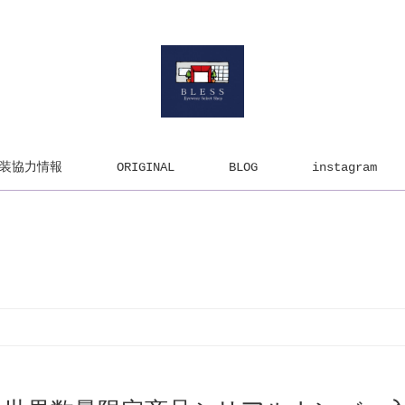
装協力情報
ORIGINAL
BLOG
instagram