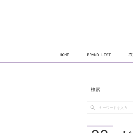
HOME
BRAND LIST
衣
検索