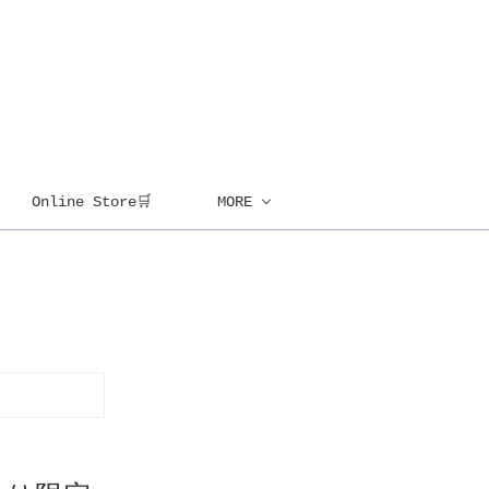
Online Store🛒
MORE