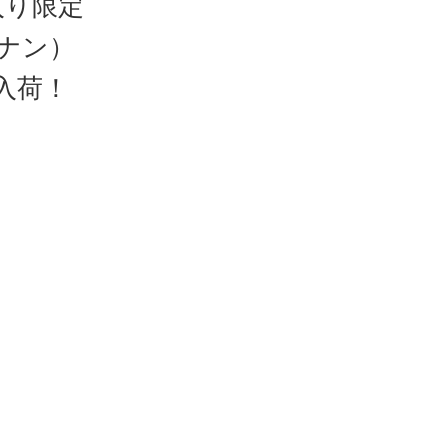
入り限定
カナン）
ーが入荷！