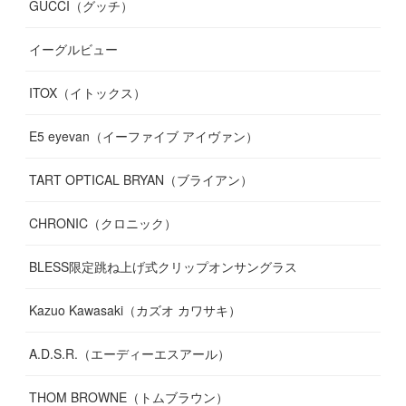
GUCCI（グッチ）
(
12
)
(
7
)
(
11
)
(
13
)
イーグルビュー
(
12
)
(
13
)
(
16
)
ITOX（イトックス）
(
13
)
(
14
)
E5 eyevan（イーファイブ アイヴァン）
(
17
)
TART OPTICAL BRYAN（ブライアン）
CHRONIC（クロニック）
BLESS限定跳ね上げ式クリップオンサングラス
Kazuo Kawasaki（カズオ カワサキ）
A.D.S.R.（エーディーエスアール）
THOM BROWNE（トムブラウン）