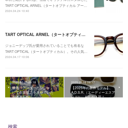
TART OPTICAL ARNEL（タートオプティカル アー…
2024.04.24 10:40
TART OPTICAL ARNEL（タートオプティカル アーネル）の人気モデル「JD-04 004（Brown clear）」が再入荷致しました。
ジョニーデップ氏が愛用されていることでも有名な
TART OPTICAL（タートオプティカル）。その人気…
2024.04.17 10:06
2025.01.25 09:18
2025.01.16 09:17
映画「アンダーニンジャ」
【2025年の新作モデル】
にて衣装協力をさせていた
A.D.S.R.（エーディーエスア
だきました。
ール） ABI が入荷！
検索