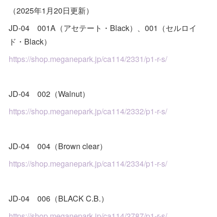
（2025年1月20日更新）
JD-04 001A（アセテート・Black）、001（セルロイ
ド・Black）
https://shop.meganepark.jp/ca114/2331/p1-r-s/
JD-04 002（Walnut）
https://shop.meganepark.jp/ca114/2332/p1-r-s/
JD-04 004（Brown clear）
https://shop.meganepark.jp/ca114/2334/p1-r-s/
JD-04 006（BLACK C.B.）
https://shop.meganepark.jp/ca114/2787/p1-r-s/