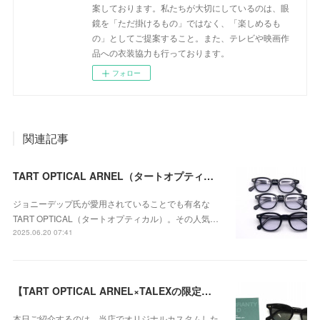
案しております。私たちが大切にしているのは、眼
鏡を「ただ掛けるもの」ではなく、「楽しめるも
の」としてご提案すること。また、テレビや映画作
品への衣装協力も行っております。
フォロー
関連記事
TART OPTICAL ARNEL（タートオプティカル アーネル） JD-04の新色の014（Black clear）が入荷！
ジョニーデップ氏が愛用されていることでも有名な
TART OPTICAL（タートオプティカル）。その人気…
2025.06.20 07:41
【TART OPTICAL ARNEL×TALEXの限定カスタム・偏光サングラス】JD-04 001A / TALEX トゥルービューのご紹介！
本日ご紹介するのは、当店でオリジナルカスタムした