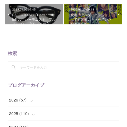
2025.01.30 07:45
2025.01.25 09:18
EFFECTORの「Harmonist-
映画「アンダーニンジャ」
full up（ハーモニスト・フル
にて衣装協力をさせていた
アップ）」久しぶりに入…
だきました。
検索
ブログアーカイブ
2026
(
57
)
(
1
)
2025
(
110
)
(
10
)
(
10
)