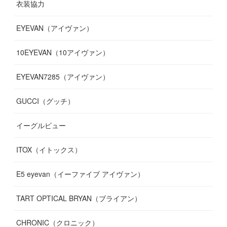
衣装協力
(
8
)
(
19
)
(
10
)
(
7
)
(
7
)
(
6
)
(
7
)
EYEVAN（アイヴァン）
(
9
)
(
12
)
(
17
)
(
7
)
(
13
)
(
5
)
(
8
)
10EYEVAN（10アイヴァン）
(
10
)
(
11
)
(
10
)
(
11
)
(
8
)
(
10
)
EYEVAN7285（アイヴァン）
(
10
)
(
11
)
(
13
)
(
12
)
(
10
)
GUCCI（グッチ）
(
12
)
(
7
)
(
11
)
(
13
)
イーグルビュー
(
12
)
(
13
)
(
16
)
ITOX（イトックス）
(
13
)
(
14
)
E5 eyevan（イーファイブ アイヴァン）
(
17
)
TART OPTICAL BRYAN（ブライアン）
CHRONIC（クロニック）