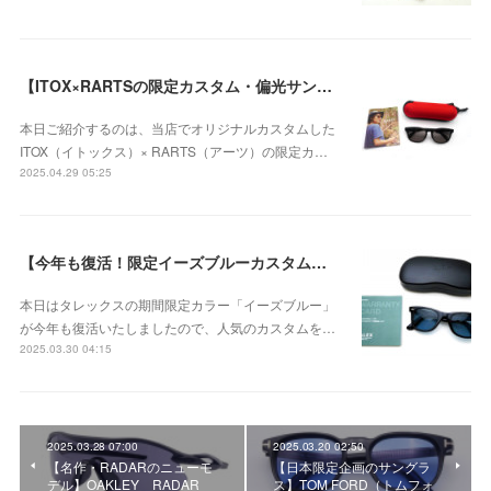
【ITOX×RARTSの限定カスタム・偏光サングラス】ITOX × RARTS ITO-01の「グラファイトグレー」が登場！
本日ご紹介するのは、当店でオリジナルカスタムした
ITOX（イトックス）× RARTS（アーツ）の限定カ…
2025.04.29 05:25
【今年も復活！限定イーズブルーカスタムサングラス】Ray-Ban × TALEX限定カスタム・偏光サングラス Ray-Ban WAYFARER RB5121F / TALEX イーズブルーのご紹介。
本日はタレックスの期間限定カラー「イーズブルー」
が今年も復活いたしましたので、人気のカスタムを…
2025.03.30 04:15
2025.03.28 07:00
2025.03.20 02:50
【名作・RADARのニューモ
【日本限定企画のサングラ
デル】OAKLEY RADAR
ス】TOM FORD（トムフォ