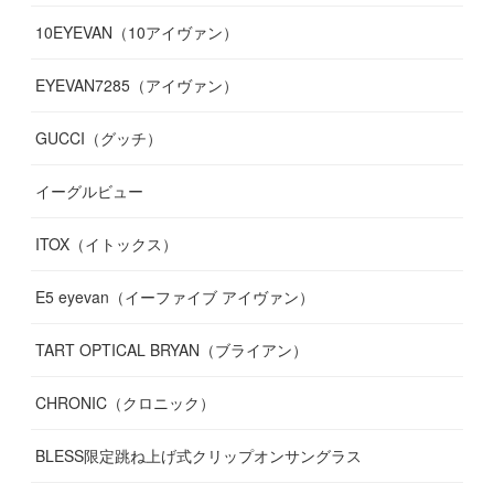
10EYEVAN（10アイヴァン）
(
10
)
(
11
)
(
10
)
(
11
)
(
8
)
(
10
)
EYEVAN7285（アイヴァン）
(
10
)
(
11
)
(
13
)
(
12
)
(
10
)
GUCCI（グッチ）
(
12
)
(
7
)
(
11
)
(
13
)
イーグルビュー
(
12
)
(
13
)
(
16
)
ITOX（イトックス）
(
13
)
(
14
)
E5 eyevan（イーファイブ アイヴァン）
(
17
)
TART OPTICAL BRYAN（ブライアン）
CHRONIC（クロニック）
BLESS限定跳ね上げ式クリップオンサングラス