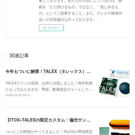
案しております。私たちが大切にしているのは、眼
鏡を「ただ掛けるもの」ではなく、「楽しめるも
の」としてご提案すること。また、テレビや映画作
品への衣装協力も行っております。
フォロー
関連記事
今年もついに解禁！TALEX（タレックス）の季節・数量限定カラー「EASE BLUE（イーズブルー）」の受注開始のお知らせ！
TALEXファンの皆様、お待たせ致しました！毎年恒例
となっておりますが、季節・数量限定カラーとして…
2026.03.06 09:31
【ITOX×TALEXの限定カスタム・偏光サングラス】ITOX × TALEX ITOX ITO-01 / TALEX イーズブルー シングルコートが再入荷！
ついにこの時期がやってきました！TALEXの季節限定