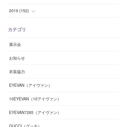
(
8
)
(
10
)
(
11
)
(
6
)
(
8
)
(
13
)
(
7
)
2019
(
152
)
(
6
)
(
8
)
(
11
)
(
10
)
(
11
)
(
8
)
(
17
)
(
13
)
カテゴリ
(
9
)
(
12
)
(
9
)
(
9
)
(
7
)
(
9
)
(
16
)
展示会
(
10
)
(
13
)
(
8
)
(
11
)
(
7
)
(
7
)
(
19
)
お知らせ
(
14
)
(
14
)
(
12
)
(
9
)
(
3
)
(
11
)
(
9
)
衣装協力
(
8
)
(
19
)
(
10
)
(
7
)
(
7
)
(
6
)
(
7
)
EYEVAN（アイヴァン）
(
9
)
(
12
)
(
17
)
(
7
)
(
13
)
(
5
)
(
8
)
10EYEVAN（10アイヴァン）
(
10
)
(
11
)
(
10
)
(
11
)
(
8
)
(
10
)
EYEVAN7285（アイヴァン）
(
10
)
(
11
)
(
13
)
(
12
)
(
10
)
GUCCI（グッチ）
(
12
)