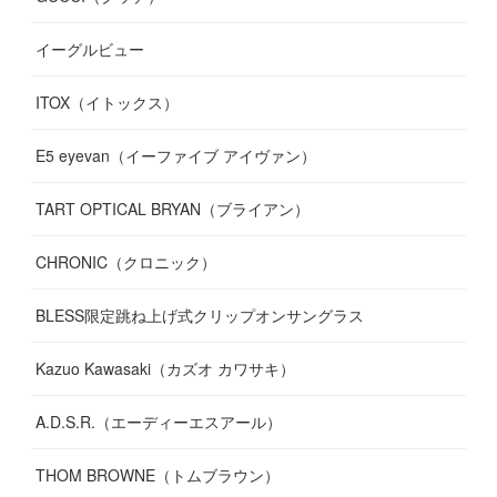
(
7
)
(
11
)
(
13
)
イーグルビュー
(
12
)
(
13
)
(
16
)
ITOX（イトックス）
(
13
)
(
14
)
E5 eyevan（イーファイブ アイヴァン）
(
17
)
TART OPTICAL BRYAN（ブライアン）
CHRONIC（クロニック）
BLESS限定跳ね上げ式クリップオンサングラス
Kazuo Kawasaki（カズオ カワサキ）
A.D.S.R.（エーディーエスアール）
THOM BROWNE（トムブラウン）