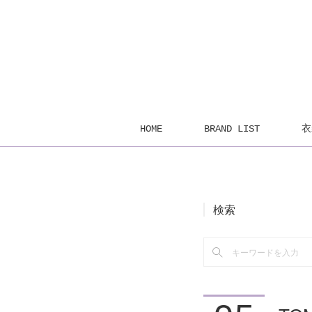
HOME
BRAND LIST
衣
検索