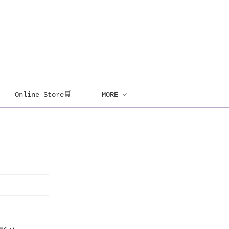
Online Store🛒
MORE