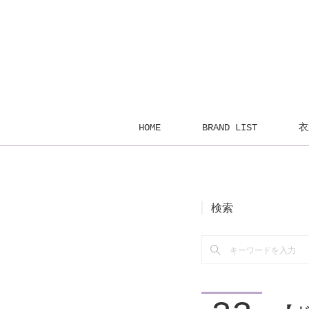
HOME
BRAND LIST
衣
検索