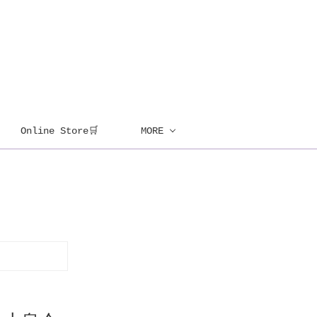
Online Store🛒
MORE