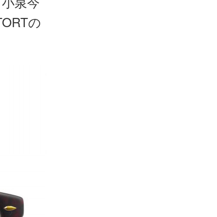
」小泉今
ORTの