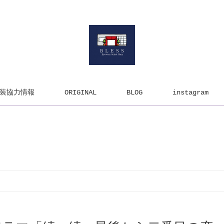
装協力情報
ORIGINAL
BLOG
instagram