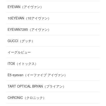
EYEVAN（アイヴァン）
(
9
)
(
12
)
(
17
)
(
7
)
(
13
)
(
5
)
(
8
)
10EYEVAN（10アイヴァン）
(
10
)
(
11
)
(
10
)
(
11
)
(
8
)
(
10
)
EYEVAN7285（アイヴァン）
(
10
)
(
11
)
(
13
)
(
12
)
(
10
)
GUCCI（グッチ）
(
12
)
(
7
)
(
11
)
(
13
)
イーグルビュー
(
12
)
(
13
)
(
16
)
ITOX（イトックス）
(
13
)
(
14
)
E5 eyevan（イーファイブ アイヴァン）
(
17
)
TART OPTICAL BRYAN（ブライアン）
CHRONIC（クロニック）