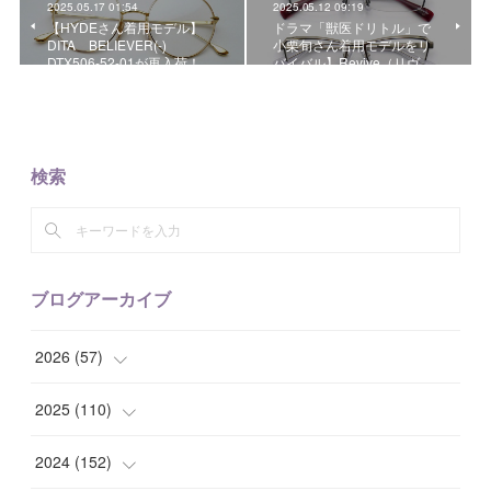
2025.05.17 01:54
2025.05.12 09:19
【HYDEさん着用モデル】
ドラマ「獣医ドリトル」で
DITA BELIEVER(-)
小栗旬さん着用モデルをリ
DTX506-52-01が再入荷！
バイバル】Revive（リヴ…
検索
ブログアーカイブ
2026
(
57
)
(
1
)
2025
(
110
)
(
10
)
(
10
)
2024
(
152
)