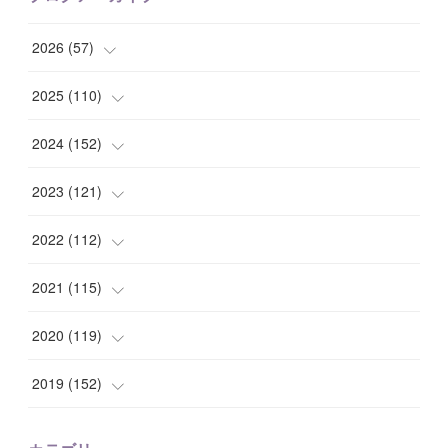
2026
(
57
)
(
1
)
2025
(
110
)
(
10
)
(
10
)
2024
(
152
)
(
9
)
(
7
)
(
14
)
2023
(
121
)
(
7
)
(
8
)
(
15
)
(
12
)
2022
(
112
)
(
8
)
(
7
)
(
11
)
(
8
)
(
10
)
2021
(
115
)
(
8
)
(
10
)
(
10
)
(
8
)
(
7
)
(
14
)
2020
(
119
)
(
8
)
(
10
)
(
11
)
(
6
)
(
8
)
(
13
)
(
7
)
2019
(
152
)
(
6
)
(
8
)
(
11
)
(
10
)
(
11
)
(
8
)
(
17
)
(
13
)