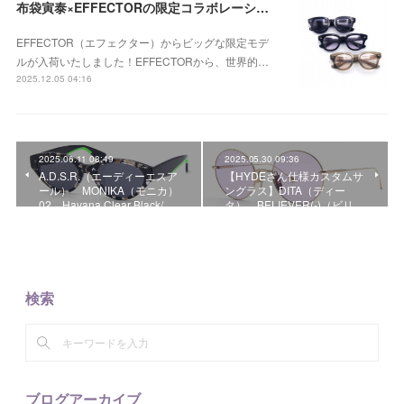
布袋寅泰×EFFECTORの限定コラボレーションモデル 「UNISON HT」が入荷！
EFFECTOR（エフェクター）からビッグな限定モデ
ルが入荷いたしました！EFFECTORから、世界的…
2025.12.05 04:16
2025.06.11 08:49
2025.05.30 09:36
A.D.S.R.（エーディーエスア
【HYDEさん仕様カスタムサ
ール） MONIKA（モニカ）
ングラス】DITA（ディー
02 Havana Clear Black/ …
タ） BELIEVER(-)（ビリ…
検索
ブログアーカイブ