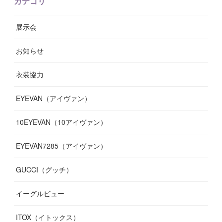
カテゴリ
(
9
)
(
12
)
(
9
)
(
9
)
(
7
)
(
9
)
(
16
)
展示会
(
10
)
(
13
)
(
8
)
(
11
)
(
7
)
(
7
)
(
19
)
お知らせ
(
14
)
(
14
)
(
12
)
(
9
)
(
3
)
(
11
)
(
9
)
衣装協力
(
8
)
(
19
)
(
10
)
(
7
)
(
7
)
(
6
)
(
7
)
EYEVAN（アイヴァン）
(
9
)
(
12
)
(
17
)
(
7
)
(
13
)
(
5
)
(
8
)
10EYEVAN（10アイヴァン）
(
10
)
(
11
)
(
10
)
(
11
)
(
8
)
(
10
)
EYEVAN7285（アイヴァン）
(
10
)
(
11
)
(
13
)
(
12
)
(
10
)
GUCCI（グッチ）
(
12
)
(
7
)
(
11
)
(
13
)
イーグルビュー
(
12
)
(
13
)
(
16
)
ITOX（イトックス）
(
13
)
(
14
)