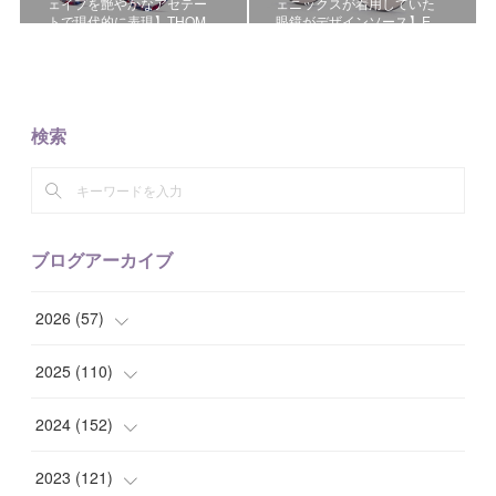
ェイプを艶やかなアセテー
ェニックスが着用していた
トで現代的に表現】THOM…
眼鏡がデザインソース】E…
検索
ブログアーカイブ
2026
(
57
)
(
1
)
2025
(
110
)
(
10
)
(
10
)
2024
(
152
)
(
9
)
(
7
)
(
14
)
2023
(
121
)