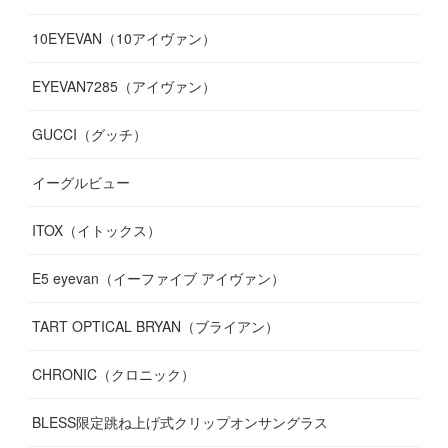
(
13
)
(
5
)
(
8
)
10EYEVAN（10アイヴァン）
(
10
)
(
11
)
(
10
)
(
11
)
(
8
)
(
10
)
EYEVAN7285（アイヴァン）
(
10
)
(
11
)
(
13
)
(
12
)
(
10
)
GUCCI（グッチ）
(
12
)
(
7
)
(
11
)
(
13
)
イーグルビュー
(
12
)
(
13
)
(
16
)
ITOX（イトックス）
(
13
)
(
14
)
E5 eyevan（イーファイブ アイヴァン）
(
17
)
TART OPTICAL BRYAN（ブライアン）
CHRONIC（クロニック）
BLESS限定跳ね上げ式クリップオンサングラス