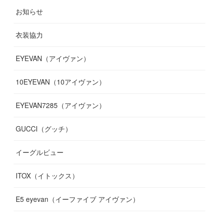
お知らせ
(
14
)
(
14
)
(
12
)
(
9
)
(
3
)
(
11
)
(
9
)
衣装協力
(
8
)
(
19
)
(
10
)
(
7
)
(
7
)
(
6
)
(
7
)
EYEVAN（アイヴァン）
(
9
)
(
12
)
(
17
)
(
7
)
(
13
)
(
5
)
(
8
)
10EYEVAN（10アイヴァン）
(
10
)
(
11
)
(
10
)
(
11
)
(
8
)
(
10
)
EYEVAN7285（アイヴァン）
(
10
)
(
11
)
(
13
)
(
12
)
(
10
)
GUCCI（グッチ）
(
12
)
(
7
)
(
11
)
(
13
)
イーグルビュー
(
12
)
(
13
)
(
16
)
ITOX（イトックス）
(
13
)
(
14
)
E5 eyevan（イーファイブ アイヴァン）
(
17
)