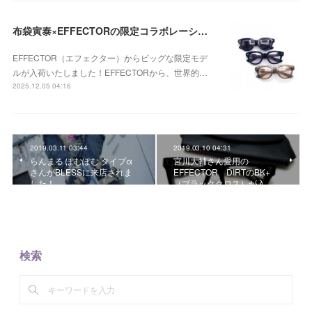
布袋寅泰×EFFECTORの限定コラボレーションモデル 「UNISON HT」が入荷！
EFFECTOR（エフェクター）からビッグな限定モデ
ルが入荷いたしました！EFFECTORから、世界的…
2025.12.05 04:16
2019.03.11 03:44
2019.03.10 04:31
らんまる ぽむぽむ タイプα
宮川大輔さん愛用の
さんがBLESSに来店されま
EFFECTOR DIRTのBK+
した！
（ブラッククロス）が入…
検索