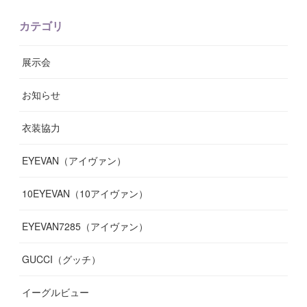
(
6
)
(
8
)
(
11
)
(
10
)
(
11
)
(
8
)
(
17
)
(
13
)
カテゴリ
(
9
)
(
12
)
(
9
)
(
9
)
(
7
)
(
9
)
(
16
)
展示会
(
10
)
(
13
)
(
8
)
(
11
)
(
7
)
(
7
)
(
19
)
お知らせ
(
14
)
(
14
)
(
12
)
(
9
)
(
3
)
(
11
)
(
9
)
衣装協力
(
8
)
(
19
)
(
10
)
(
7
)
(
7
)
(
6
)
(
7
)
EYEVAN（アイヴァン）
(
9
)
(
12
)
(
17
)
(
7
)
(
13
)
(
5
)
(
8
)
10EYEVAN（10アイヴァン）
(
10
)
(
11
)
(
10
)
(
11
)
(
8
)
(
10
)
EYEVAN7285（アイヴァン）
(
10
)
(
11
)
(
13
)
(
12
)
(
10
)
GUCCI（グッチ）
(
12
)
(
7
)
(
11
)
(
13
)
イーグルビュー
(
12
)
(
13
)
(
16
)