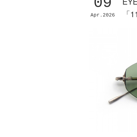
09
EY
「1
Apr
2026