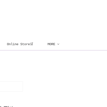
Online Store🛒
MORE