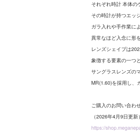
それぞれ時計 本体
その時計が持つエッ
ガラ入れや手作業に
異常なほど入念に形
レンズシェイプは20
象徴する要素の一つと
サングラスレンズの
MR(1.60)を採用
ご購入のお問い合わ
（2026年4月9日更新
https://shop.meganepa