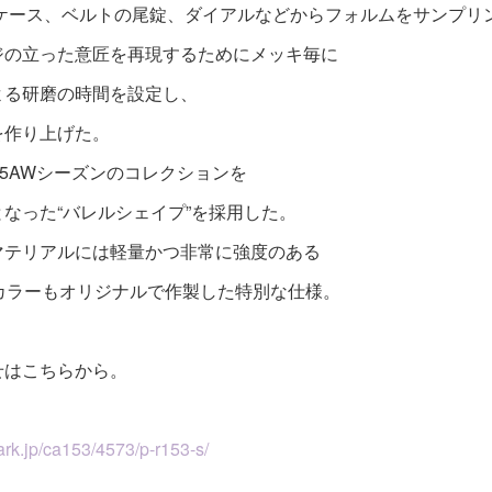
のケース、ベルトの尾錠、ダイアルなどからフォルムをサンプリ
ジの立った意匠を再現するためにメッキ毎に
よる研磨の時間を設定し、
を作り上げた。
25AWシーズンのコレクションを
なった“バレルシェイプ”を採用した。
マテリアルには軽量かつ非常に強度のある
し、カラーもオリジナルで作製した特別な仕様。
せはこちらから。
）
rk.jp/ca153/4573/p-r153-s/