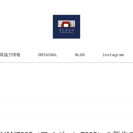
装協力情報
ORIGINAL
BLOG
instagram