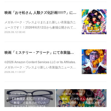
映画「おそ松さん 人類クズ化計画!!!!!?」にて衣装協力をさせていただきました！
メガネパーク・ブレスよりまたまた新しい衣装協力ニ
ュースです！！2026年6月12日から劇場公開されて…
2026.06.12 08:40
映画「ミステリー・アリーナ」にて衣装協力をさせていただきました！
©2026 Amazon Content Services LLC or its Affiliates.
メガネパーク・ブレスより新しい衣装協力ニュース…
2026.06.11 04:07
2026.06.17 08:59
2026.06.12 08:40
【本数限定再入荷・ドラマ
映画「おそ松さん 人類クズ
「教場」で着用されていた
化計画!!!!!?」にて衣装協力を
人気モデル】MASUNAGA…
させていただきました！