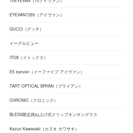
10EYEVAN（10アイヴァン）
(
10
)
(
11
)
(
10
)
(
11
)
(
8
)
(
10
)
EYEVAN7285（アイヴァン）
(
10
)
(
11
)
(
13
)
(
12
)
(
10
)
GUCCI（グッチ）
(
12
)
(
7
)
(
11
)
(
13
)
イーグルビュー
(
12
)
(
13
)
(
16
)
ITOX（イトックス）
(
13
)
(
14
)
E5 eyevan（イーファイブ アイヴァン）
(
17
)
TART OPTICAL BRYAN（ブライアン）
CHRONIC（クロニック）
BLESS限定跳ね上げ式クリップオンサングラス
Kazuo Kawasaki（カズオ カワサキ）