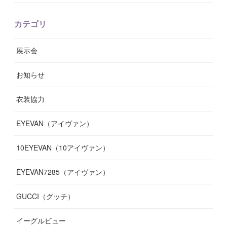
(
6
)
(
8
)
(
11
)
(
10
)
(
11
)
(
8
)
(
17
)
(
13
)
カテゴリ
(
9
)
(
12
)
(
9
)
(
9
)
(
7
)
(
9
)
(
16
)
展示会
(
10
)
(
13
)
(
8
)
(
11
)
(
7
)
(
7
)
(
19
)
お知らせ
(
14
)
(
14
)
(
12
)
(
9
)
(
3
)
(
11
)
(
9
)
衣装協力
(
8
)
(
19
)
(
10
)
(
7
)
(
7
)
(
6
)
(
7
)
EYEVAN（アイヴァン）
(
9
)
(
12
)
(
17
)
(
7
)
(
13
)
(
5
)
(
8
)
10EYEVAN（10アイヴァン）
(
10
)
(
11
)
(
10
)
(
11
)
(
8
)
(
10
)
EYEVAN7285（アイヴァン）
(
10
)
(
11
)
(
13
)
(
12
)
(
10
)
GUCCI（グッチ）
(
12
)
(
7
)
(
11
)
(
13
)
イーグルビュー
(
12
)
(
13
)
(
16
)