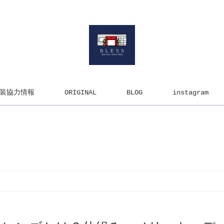
装協力情報
ORIGINAL
BLOG
instagram