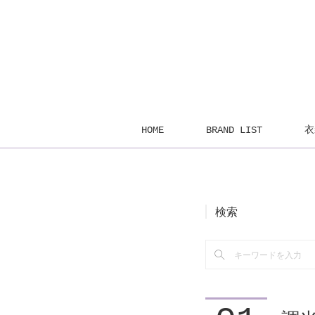
HOME
BRAND LIST
衣
検索