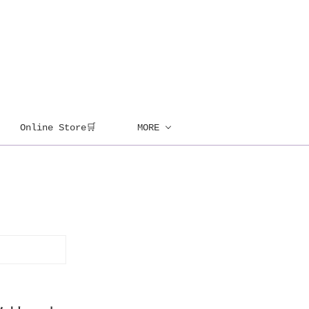
Online Store🛒
MORE