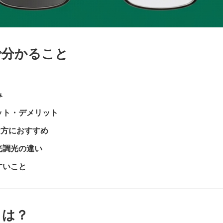
で分かること
み
ット・デメリット
な方におすすめ
光調光の違い
すいこと
とは？