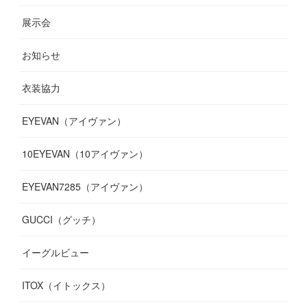
(
9
)
(
7
)
(
9
)
(
16
)
展示会
(
10
)
(
13
)
(
8
)
(
11
)
(
7
)
(
7
)
(
19
)
お知らせ
(
14
)
(
14
)
(
12
)
(
9
)
(
3
)
(
11
)
(
9
)
衣装協力
(
8
)
(
19
)
(
10
)
(
7
)
(
7
)
(
6
)
(
7
)
EYEVAN（アイヴァン）
(
9
)
(
12
)
(
17
)
(
7
)
(
13
)
(
5
)
(
8
)
10EYEVAN（10アイヴァン）
(
10
)
(
11
)
(
10
)
(
11
)
(
8
)
(
10
)
EYEVAN7285（アイヴァン）
(
10
)
(
11
)
(
13
)
(
12
)
(
10
)
GUCCI（グッチ）
(
12
)
(
7
)
(
11
)
(
13
)
イーグルビュー
(
12
)
(
13
)
(
16
)
ITOX（イトックス）
(
13
)
(
14
)