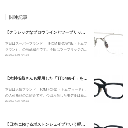
関連記事
【クラシックなブロウラインとツーブリッジが際立つ、知的で洗練された新作のチタンフレーム】THOM BROWNE（トムブラウン） UEO960A-045-53が入荷！
本日はスーパーブランド 「THOM BROWNE（トムブ
ラウン）」の商品紹介です。今回はツーブリッジの…
2026.08.05 04:35
【木村拓哉さんも愛用した「TF5468-F」をベースに、洗練されたウェリントンシェイプが上品な存在感を演出する、日本企画モデル】TOM FORD TF6164-D-Bが入荷！
本日は人気ブランド「TOM FORD（トムフォード）」
の入荷商品のご紹介です。今回入荷したモデルは新…
2026.07.31 09:32
【日本におけるボストンシェイプという呼称が広く定着するきっかけとなったモデル】Eyevan（アイヴァン） Historic Collection AU-5003のご紹介！