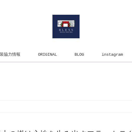
装協力情報
ORIGINAL
BLOG
instagram