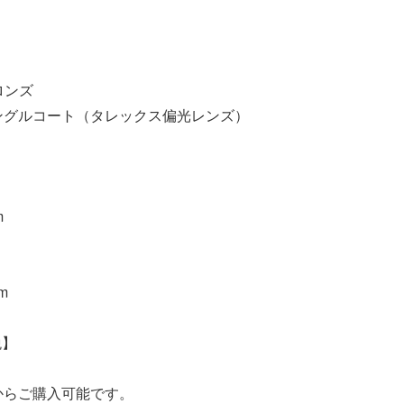
ロンズ
ングルコート（タレックス偏光レンズ）
m
m
税】
からご購入可能です。