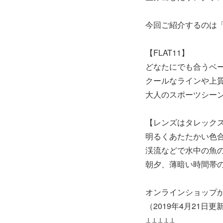
今回ご紹介するのは「F
【FLAT11】
どなたにでも合うベ
クールなラインや上
大人のスポーツシー
【レンズはタレック
明るくあたたかい色
渓流などで水中の魚
朝夕、薄暗い時間帯の
オンラインショップ
（2019年4月21日更
↓↓↓↓↓