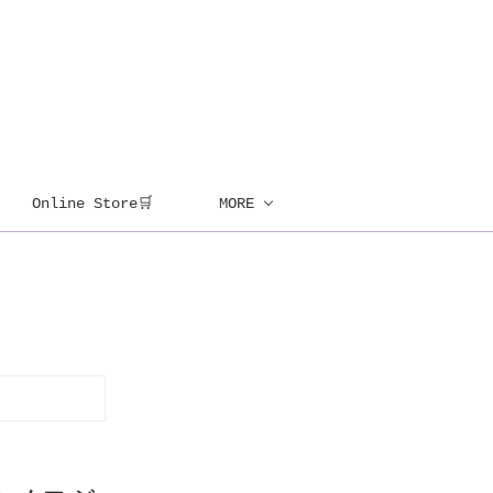
Online Store🛒
MORE