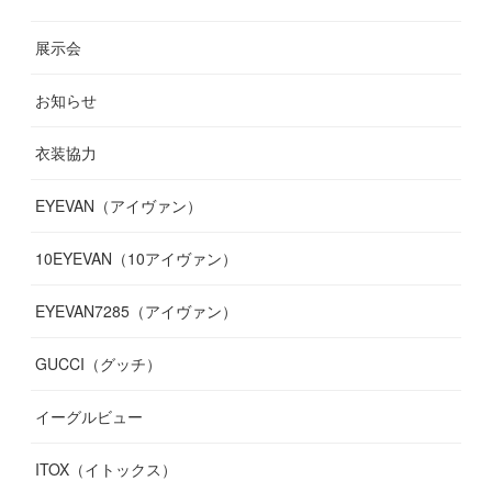
(
9
)
(
12
)
(
9
)
(
9
)
(
7
)
(
9
)
(
16
)
展示会
(
10
)
(
13
)
(
8
)
(
11
)
(
7
)
(
7
)
(
19
)
お知らせ
(
14
)
(
14
)
(
12
)
(
9
)
(
3
)
(
11
)
(
9
)
衣装協力
(
8
)
(
19
)
(
10
)
(
7
)
(
7
)
(
6
)
(
7
)
EYEVAN（アイヴァン）
(
9
)
(
12
)
(
17
)
(
7
)
(
13
)
(
5
)
(
8
)
10EYEVAN（10アイヴァン）
(
10
)
(
11
)
(
10
)
(
11
)
(
8
)
(
10
)
EYEVAN7285（アイヴァン）
(
10
)
(
11
)
(
13
)
(
12
)
(
10
)
GUCCI（グッチ）
(
12
)
(
7
)
(
11
)
(
13
)
イーグルビュー
(
12
)
(
13
)
(
16
)
ITOX（イトックス）
(
13
)
(
14
)