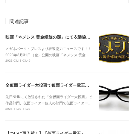
関連記事
映画「ネメシス 黄金螺旋の謎」にて衣装協力をさせていただきました。
メガネパーク・ブレスより衣装協力ニュースです！！
2023年3月31日（金）公開の映画「ネメシス 黄金…
2023.03.18 03:49
全仮面ライダー大投票で仮面ライダー電王が1位となりました！
先日NHKにて放送された「全仮面ライダー大投票」で
作品部門、仮面ライダー個人の部門で仮面ライダー…
2021.11.07 11:27
【ついに再入荷！】「仮面ライダー電王」で使用したメガネが復活！！No NAME 4673 ブラック/クリアー