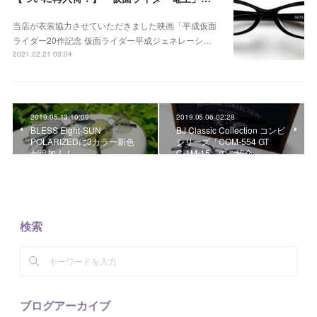
当店が衣装協力させていただきました映画「平成仮面
ライダー20作記念 仮面ライダー平成ジェネレーシ…
2021.02.21 03:04
2019.05.13 10:09
2019.05.06 02:28
BLESS Eight-SUN
BJ Classic Collection コンビ
POLARIZEDに3カラー新色
シリーズ「COM-554 GT
が追加！！
C-1M-15」のご紹介。
検索
ブログアーカイブ