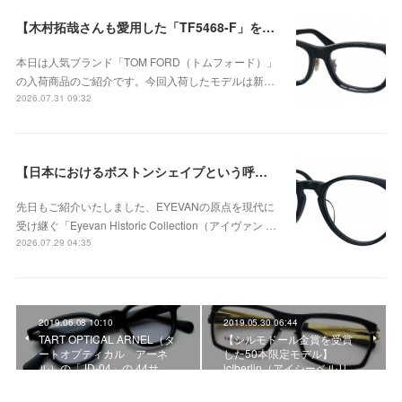
【木村拓哉さんも愛用した「TF5468-F」をベースに、洗練されたウェリントンシェイプが上品な存在感を演出する、日本企画モデル】TOM FORD TF6164-D-Bが入荷！
本日は人気ブランド「TOM FORD（トムフォード）」
の入荷商品のご紹介です。今回入荷したモデルは新…
2026.07.31 09:32
【日本におけるボストンシェイプという呼称が広く定着するきっかけとなったモデル】Eyevan（アイヴァン） Historic Collection AU-5003のご紹介！
先日もご紹介いたしました、EYEVANの原点を現代に
受け継ぐ「Eyevan Historic Collection（アイヴァン …
2026.07.29 04:35
2019.06.08 10:10
2019.05.30 06:44
TART OPTICAL ARNEL（タ
【シルモドール金賞を受賞
ートオプティカル アーネ
した50本限定モデル】
ル）の「JD-04」の 44サ…
ic!berlin（アイシーベルリ…