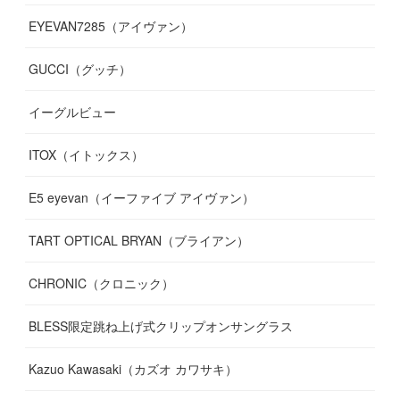
EYEVAN7285（アイヴァン）
(
10
)
(
11
)
(
13
)
(
12
)
(
10
)
GUCCI（グッチ）
(
12
)
(
7
)
(
11
)
(
13
)
イーグルビュー
(
12
)
(
13
)
(
16
)
ITOX（イトックス）
(
13
)
(
14
)
E5 eyevan（イーファイブ アイヴァン）
(
17
)
TART OPTICAL BRYAN（ブライアン）
CHRONIC（クロニック）
BLESS限定跳ね上げ式クリップオンサングラス
Kazuo Kawasaki（カズオ カワサキ）