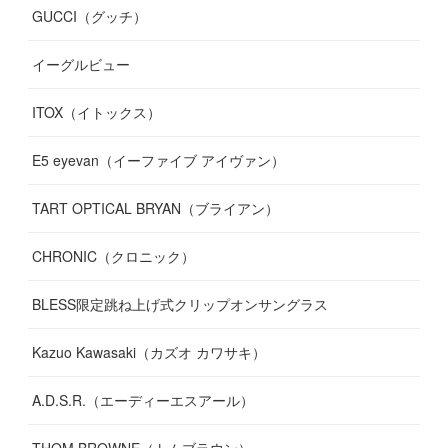
GUCCI（グッチ）
(
12
)
(
7
)
(
11
)
(
13
)
イーグルビュー
(
12
)
(
13
)
(
16
)
ITOX（イトックス）
(
13
)
(
14
)
E5 eyevan（イーファイブ アイヴァン）
(
17
)
TART OPTICAL BRYAN（ブライアン）
CHRONIC（クロニック）
BLESS限定跳ね上げ式クリップオンサングラス
Kazuo Kawasaki（カズオ カワサキ）
A.D.S.R.（エーディーエスアール）