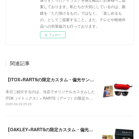
案しております。私たちが大切にしているのは、眼
鏡を「ただ掛けるもの」ではなく、「楽しめるも
の」としてご提案すること。また、テレビや映画作
品への衣装協力も行っております。
フォロー
関連記事
【ITOX×RARTSの限定カスタム・偏光サングラス】ITOX × RARTS ITO-01の「グラファイトグレー」が登場！
本日ご紹介するのは、当店でオリジナルカスタムした
ITOX（イトックス）× RARTS（アーツ）の限定カ…
2025.04.29 05:25
【OAKLEY×RARTSの限定カスタム・偏光サングラス】OAKLEY× RARTS Frogskins RX(A) Matte Brown Tortoise / マゼランブルーのご紹介！