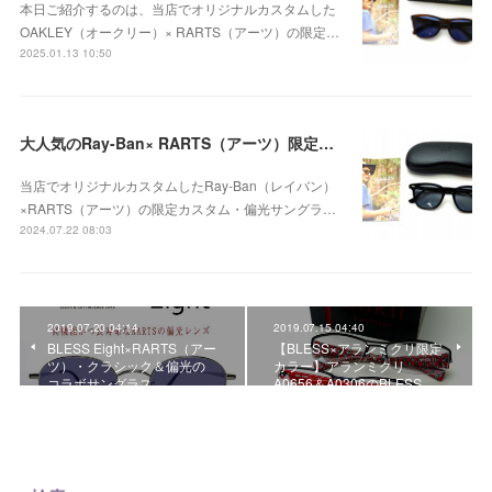
本日ご紹介するのは、当店でオリジナルカスタムした
OAKLEY（オークリー）× RARTS（アーツ）の限定…
2025.01.13 10:50
大人気のRay-Ban× RARTS（アーツ）限定カスタム・Ray-Ban HAWKEYE RB5398F 2000 / / RARTS（アーツ） ラグナブルー 裏面マルチのご紹介！
当店でオリジナルカスタムしたRay-Ban（レイバン）
×RARTS（アーツ）の限定カスタム・偏光サングラ…
2024.07.22 08:03
2019.07.20 04:14
2019.07.15 04:40
BLESS Eight×RARTS（アー
【BLESS×アランミクリ限定
ツ）・クラシック＆偏光の
カラー】アランミクリ
コラボサングラス
A0656＆A0306のBLESS…