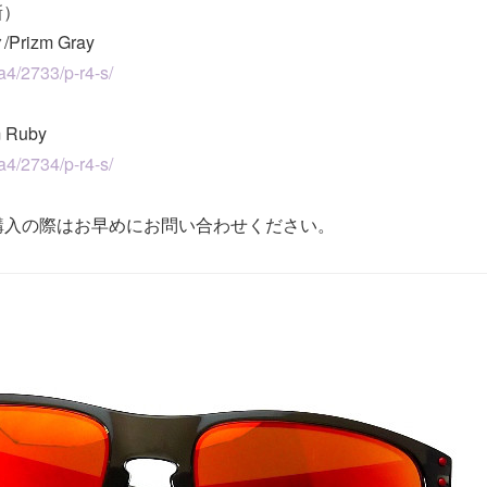
新）
izm Gray
ca4/2733/p-r4-s/
Ruby
ca4/2734/p-r4-s/
購入の際はお早めにお問い合わせください。