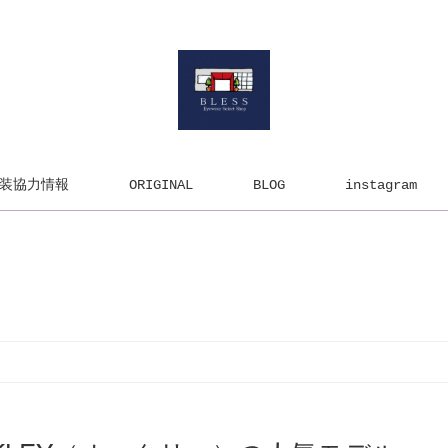
装協力情報
ORIGINAL
BLOG
instagram