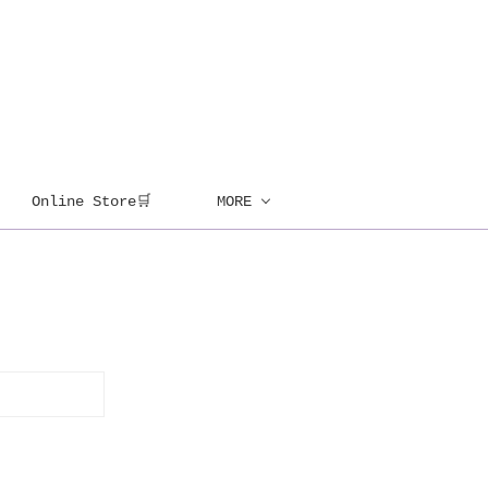
Online Store🛒
MORE