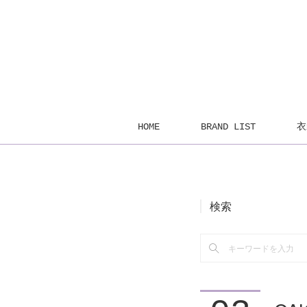
HOME
BRAND LIST
衣
検索