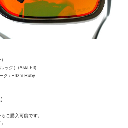
ー）
ク）(Asia Fit)
/ Prizm Ruby
税】
からご購入可能です。
新）