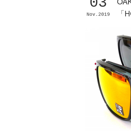
03
OA
「H
Nov
2019