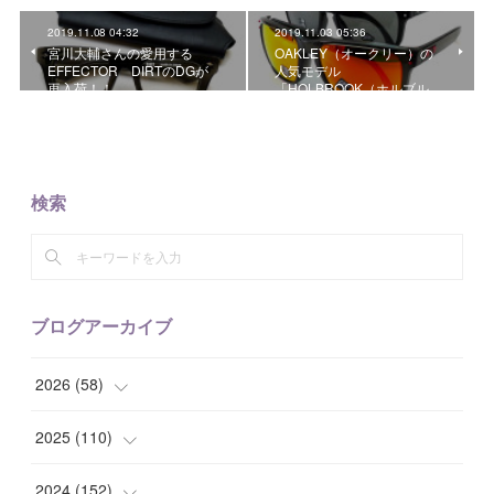
2019.11.08 04:32
2019.11.03 05:36
宮川大輔さんの愛用する
OAKLEY（オークリー）の
EFFECTOR DIRTのDGが
人気モデル
再入荷！！
「HOLBROOK（ホルブル…
検索
ブログアーカイブ
2026
(
58
)
(
2
)
2025
(
110
)
(
10
)
(
10
)
2024
(
152
)