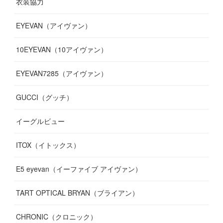
衣装協力
(
8
)
(
19
)
(
10
)
(
7
)
(
7
)
(
6
)
(
7
)
EYEVAN（アイヴァン）
(
9
)
(
12
)
(
17
)
(
7
)
(
13
)
(
5
)
(
8
)
10EYEVAN（10アイヴァン）
(
10
)
(
11
)
(
10
)
(
11
)
(
8
)
(
10
)
EYEVAN7285（アイヴァン）
(
10
)
(
11
)
(
13
)
(
12
)
(
10
)
GUCCI（グッチ）
(
12
)
(
7
)
(
11
)
(
13
)
イーグルビュー
(
12
)
(
13
)
(
16
)
ITOX（イトックス）
(
13
)
(
14
)
E5 eyevan（イーファイブ アイヴァン）
(
17
)
TART OPTICAL BRYAN（ブライアン）
CHRONIC（クロニック）