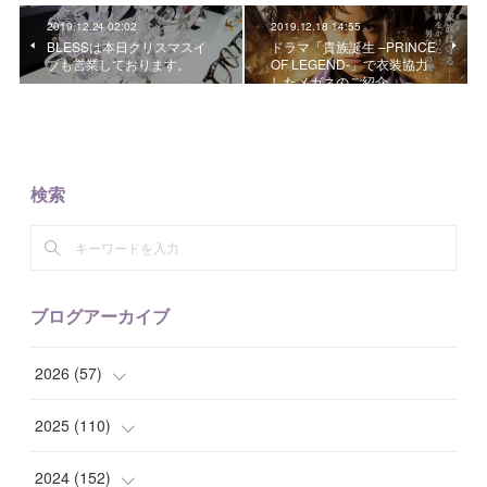
2019.12.24 02:02
2019.12.18 14:55
BLESSは本日クリスマスイ
ドラマ「貴族誕生 –PRINCE
ブも営業しております。
OF LEGEND-」で衣装協力
したメガネのご紹介。
検索
ブログアーカイブ
2026
(
57
)
(
1
)
2025
(
110
)
(
10
)
(
10
)
2024
(
152
)