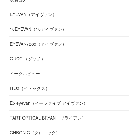
(
8
)
(
19
)
(
10
)
(
7
)
(
7
)
(
6
)
(
7
)
EYEVAN（アイヴァン）
(
9
)
(
12
)
(
17
)
(
7
)
(
13
)
(
5
)
(
8
)
10EYEVAN（10アイヴァン）
(
10
)
(
11
)
(
10
)
(
11
)
(
8
)
(
10
)
EYEVAN7285（アイヴァン）
(
10
)
(
11
)
(
13
)
(
12
)
(
10
)
GUCCI（グッチ）
(
12
)
(
7
)
(
11
)
(
13
)
イーグルビュー
(
12
)
(
13
)
(
16
)
ITOX（イトックス）
(
13
)
(
14
)
E5 eyevan（イーファイブ アイヴァン）
(
17
)
TART OPTICAL BRYAN（ブライアン）
CHRONIC（クロニック）