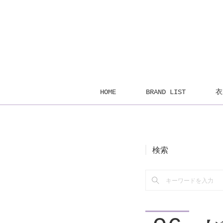
HOME
BRAND LIST
衣
検索