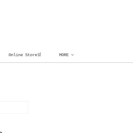
Online Store🛒
MORE