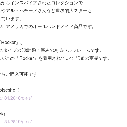
ムからインスパイアされたコレクションで
んやアル・パチーノさんなど世界的大スターも
れています。
しいアメリカでのオールハンドメイド商品です。
ocker」、
ックスタイプの印象深い 厚みのあるセルフレームです。
がこの「Rocker」を着用されていて 話題の商品です。
からご購入可能です。
）
oiseshell）
ca131/2818/p-r-s/
ack）
ca131/2819/p-r-s/