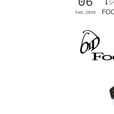
06
【
FO
Feb
2020