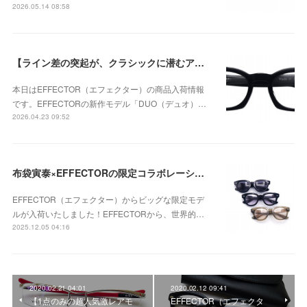
2026.05.14 08:58
【ライン差の突起が、クラシックに潜むアバンギャルドな個性を強調】EFFECTOR（エフェクター） DUO（デュオ） BKが入荷！
本日はEFFECTOR（エフェクター）の商品入荷情報
です。EFFECTORの新作モデル「DUO（デュオ）…
2026.04.23 09:52
布袋寅泰×EFFECTORの限定コラボレーションモデル 「UNISON HT」が入荷！
EFFECTOR（エフェクター）からビッグな限定モデ
ルが入荷いたしました！EFFECTORから、世界的…
2025.12.05 04:16
2020.02.21 04:01
2020.02.12 09:41
【1点のみの超人気激レアモ
EFFECTOR（エフェクタ