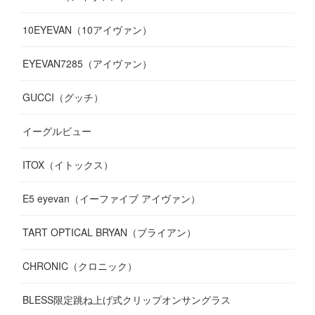
(
17
)
(
7
)
(
13
)
(
5
)
(
8
)
10EYEVAN（10アイヴァン）
(
10
)
(
11
)
(
10
)
(
11
)
(
8
)
(
10
)
EYEVAN7285（アイヴァン）
(
10
)
(
11
)
(
13
)
(
12
)
(
10
)
GUCCI（グッチ）
(
12
)
(
7
)
(
11
)
(
13
)
イーグルビュー
(
12
)
(
13
)
(
16
)
ITOX（イトックス）
(
13
)
(
14
)
E5 eyevan（イーファイブ アイヴァン）
(
17
)
TART OPTICAL BRYAN（ブライアン）
CHRONIC（クロニック）
BLESS限定跳ね上げ式クリップオンサングラス