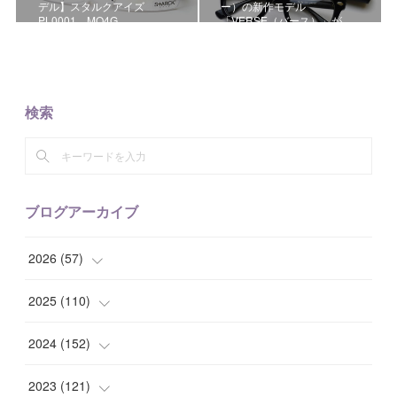
デル】スタルクアイズ
ー）の新作モデル
PL0001 MO4G。
「VERSE（バース）」が…
検索
ブログアーカイブ
2026
(
57
)
(
1
)
2025
(
110
)
(
10
)
(
10
)
2024
(
152
)
(
9
)
(
7
)
(
14
)
2023
(
121
)