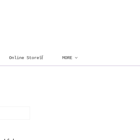
Online Store🛒
MORE