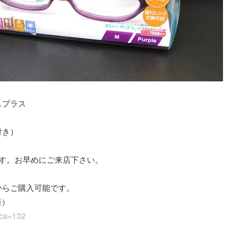
スプラス
付き）
】
ます。お早めにご来店下さい。
からご購入可能です。
新）
/?ca=132