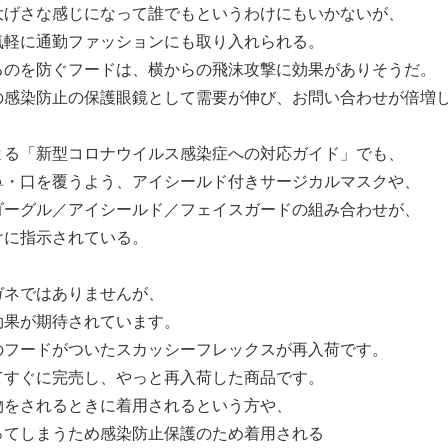
大げさな感じになって誰でもというわけにもいかないが、
気軽に通勤ファッションにも取り入れられる。
るのを防ぐフードは、横からの飛沫攻撃に効果がありそうだ。
の感染防止の保護眼鏡として需要が伸び、お問い合わせが倍増
よる「新型コロナウイルス感染症への対応ガイド」でも、
鼻・口を覆うよう、アイシールド付きサージカルマスクや、
ゴーグル／アイシールド／フェイスガードの組み合わせが、
けに指示されている。
ガネではありませんが、
効果が期待されています。
のフードがついたスカッシーフレックスが再入荷です。
てすぐに完売し、やっと再入荷した商品です。
物をされるときに着用されるという方や、
ってしまうため感染防止保護のため着用される