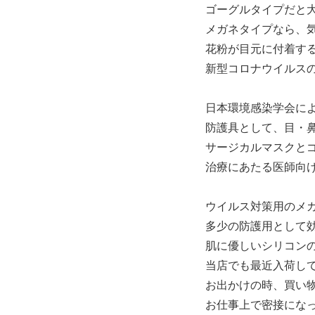
ゴーグルタイプだと
メガネタイプなら、
花粉が目元に付着す
新型コロナウイルス
日本環境感染学会に
防護具として、目・
サージカルマスクと
治療にあたる医師向
ウイルス対策用のメ
多少の防護用として
肌に優しいシリコン
当店でも最近入荷し
お出かけの時、買い
お仕事上で密接にな