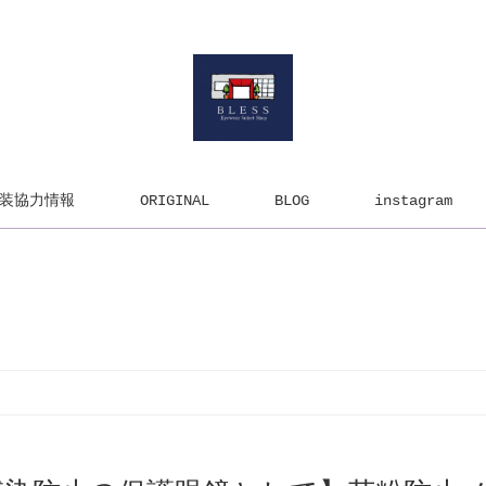
装協力情報
ORIGINAL
BLOG
instagram