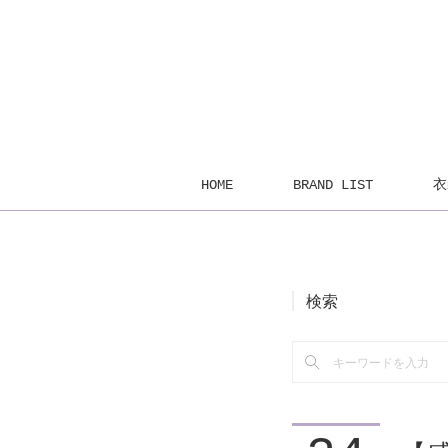
HOME
BRAND LIST
衣
検索